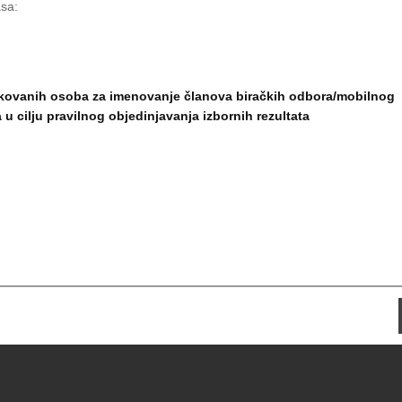
asa:
fikovanih osoba za imenovanje članova biračkih odbora/mobilnog
a u cilju pravilnog objedinjavanja izbornih rezultata