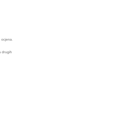
m ocjena.
a drugih