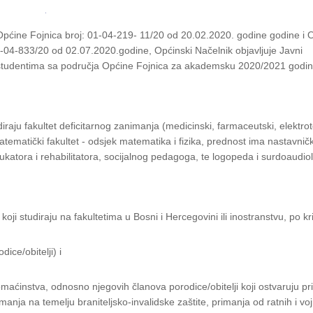
a Općine Fojnica broj: 01-04-219- 11/20 od 20.02.2020. godine godine i 
: 01-04-833/20 od 02.07.2020.godine, Općinski Načelnik objavljuje Javni
 studentima sa područja Općine Fojnica za akademsku 2020/2021 godinu,
diraju fakultet deficitarnog zanimanja (medicinski, farmaceutski, elektrot
atematički fakultet - odsjek matematika i fizika, prednost ima nastavničk
ukatora i rehabilitatora, socijalnog pedagoga, te logopeda i surdoaudio
oji studiraju na fakultetima u Bosni i Hercegovini ili inostranstvu, po kri
ice/obitelji) i
omaćinstva, odnosno njegovih članova porodice/obitelji koji ostvaruju p
anja na temelju braniteljsko-invalidske zaštite, primanja od ratnih i voj