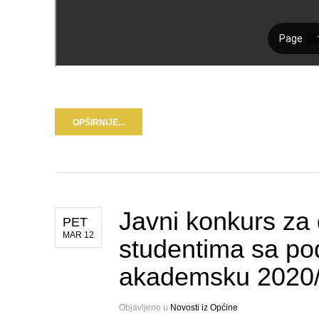
OPŠIRNIJE...
Javni konkurs za 
PET
MAR 12
studentima sa po
akademsku 2020/
Objavljeno u
Novosti iz Općine