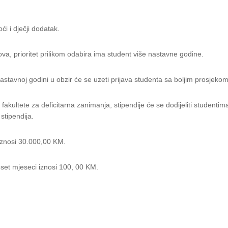
ći i dječji dodatak.
dova, prioritet prilikom odabira ima student više nastavne godine.
 nastavnoj godini u obzir će se uzeti prijava studenta sa boljim prosjeko
 fakultete za deficitarna zanimanja, stipendije će se dodijeliti studentim
stipendija.
iznosi 30.000,00 KM.
eset mjeseci iznosi 100, 00 KM.