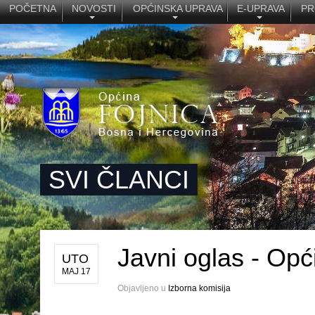
POČETNA
NOVOSTI
OPĆINSKA UPRAVA
E-UPRAVA
PR
SVI ČLANCI
Javni oglas - Opć
UTO
MAJ 17
Objavljeno u
Izborna komisija