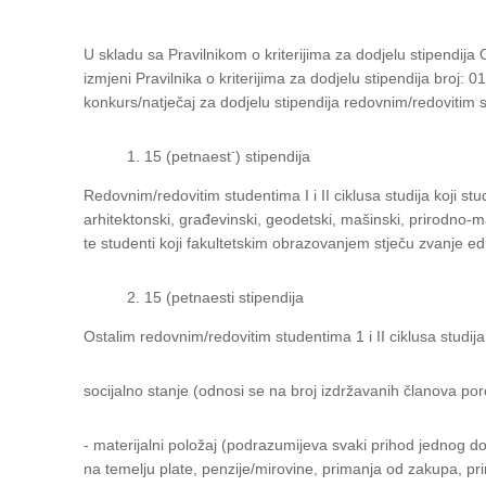
U skladu sa Pravilnikom o kriterijima za dodjelu stipendij
izmjeni Pravilnika o kriterijima za dodjelu stipendija broj
konkurs/natječaj za dodjelu stipendija redovnim/redovitim
-
15 (petnaest
) stipendija
Redovnim/redovitim studentima I i II ciklusa studija koji stu
arhitektonski, građevinski, geodetski, mašinski, prirodno-m
te studenti koji fakultetskim obrazovanjem stječu zvanje ed
15 (petnaesti stipendija
Ostalim redovnim/redovitim studentima 1 i II ciklusa studija k
socijalno stanje (odnosi se na broj izdržavanih članova porod
- materijalni položaj (podrazumijeva svaki prihod jednog d
na temelju plate, penzije/mirovine, primanja od zakupa, prim