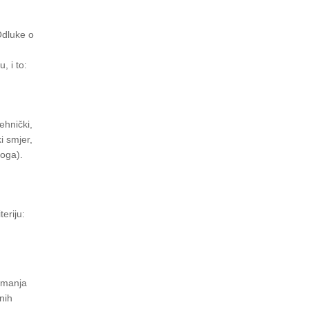
Odluke o
 i to:
ehnički,
i smjer,
loga).
teriju:
rimanja
nih