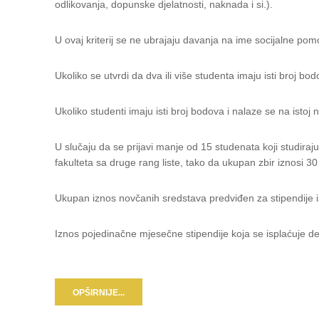
odlikovanja, dopunske djelatnosti, naknada i si.).
U ovaj kriterij se ne ubrajaju davanja na ime socijalne pomo
Ukoliko se utvrdi da dva ili više studenta imaju isti broj bo
Ukoliko studenti imaju isti broj bodova i nalaze se na istoj
U slučaju da se prijavi manje od 15 studenata koji studiraju
fakulteta sa druge rang liste, tako da ukupan zbir iznosi 30 
Ukupan iznos novčanih sredstava predviđen za stipendije 
Iznos pojedinačne mjesečne stipendije koja se isplaćuje d
OPŠIRNIJE...