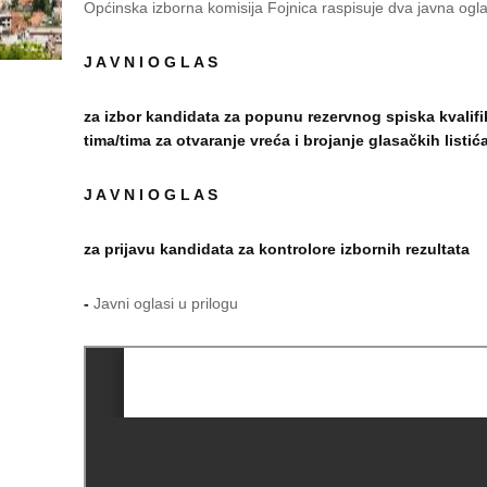
Općinska izborna komisija Fojnica raspisuje dva javna ogl
J A V N I O G L A S
za izbor kandidata za popunu rezervnog spiska kvali
tima/tima za otvaranje vreća i brojanje glasačkih listić
J A V N I O G L A S
za prijavu kandidata za kontrolore izbornih rezultata
-
Javni oglasi u prilogu