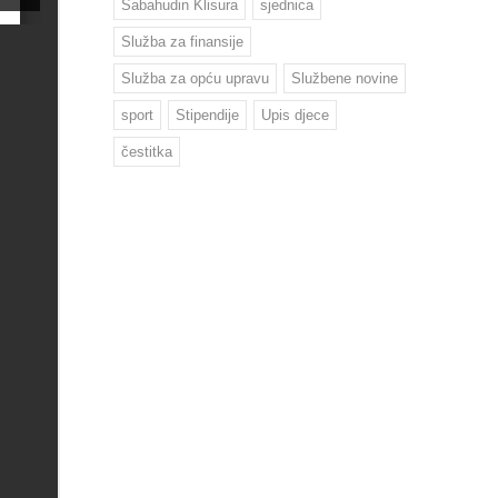
Sabahudin Klisura
sjednica
Služba za finansije
Služba za opću upravu
Službene novine
sport
Stipendije
Upis djece
čestitka