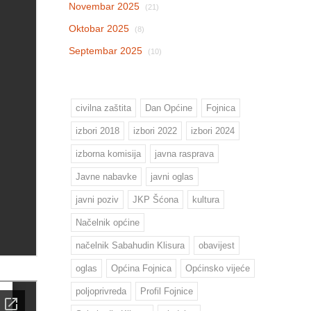
Novembar 2025
(21)
Oktobar 2025
(8)
Septembar 2025
(10)
civilna zaštita
Dan Općine
Fojnica
izbori 2018
izbori 2022
izbori 2024
izborna komisija
javna rasprava
Javne nabavke
javni oglas
javni poziv
JKP Šćona
kultura
Načelnik općine
načelnik Sabahudin Klisura
obavijest
oglas
Općina Fojnica
Općinsko vijeće
poljoprivreda
Profil Fojnice