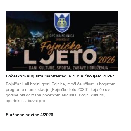
Početkom augusta manifestacija "Fojničko ljeto 2026"
Fojničani, ali brojni gosti Fojnice, moći će uživati u bogatom
programu manifestacije „Fojničko ljeto 2026“, koja će ove
godine biti održana početkom augusta. Brojni kulturni,
sportski i zabavni pro...
Službene novine 4/2026