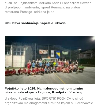
dušu“ sa Fojničankom Melikom Karić i Fondacijom Sevdah.
U prelijepom ambijentu, ispred Reumala, na platou
restorana Prestige, održana je po...
Obustava saobraćaja Kapela-Turkovići
Fojničko ljeto 2026: Na malonogometnom turniru
učestvovale ekipe iz Fojnice, Kiseljaka i Visokog
U sklopu Fojničkog ljeta, SPORTIK FOJNICA je sinoć
organizovao malonogometni turnir na kojem su učestvovale