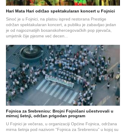
Hari Mata Hari održao spektakularan koncert u Fojnici
Sinoć je u Fojnici, na platou ispred restorana Prestige
održan spektakularan koncert, a publiku je zabavljao jedan
je od najpoznatijih bosanskohercegovačkih pop pjevača,
umjetnik čije pjesme već decen...
Fojnica za Srebrenicu: Brojni Fojničani učestvovali u
mirnoj šetnji, održan prigodan program
U Fojnici je večeras, u organizaciji Općine Fojnica, održana
mirna šetnja pod nazivom “Fojnica za Srebrenicu” u kojoj su