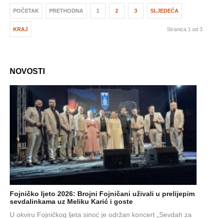
POČETAK
PRETHODNA
1
2
3
SLJEDEĆA
KRAJ
Stranica 1 od 3
NOVOSTI
Fojničko ljeto 2026: Brojni Fojničani uživali u prelijepim
sevdalinkama uz Meliku Karić i goste
U okviru Fojničkog ljeta sinoć je održan koncert „Sevdah za