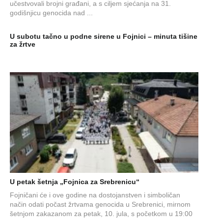
učestvovali brojni građani, a s ciljem sjećanja na 31.
godišnjicu genocida nad ...
U subotu tačno u podne sirene u Fojnici – minuta tišine
za žrtve
U petak šetnja „Fojnica za Srebrenicu“
Fojničani će i ove godine na dostojanstven i simboličan
način odati počast žrtvama genocida u Srebrenici, mirnom
šetnjom zakazanom za petak, 10. jula, s početkom u 19:00