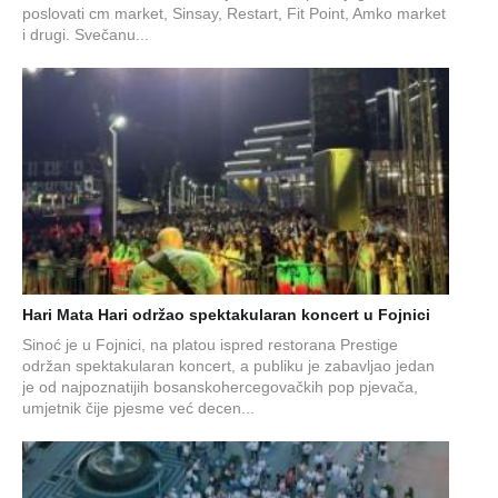
poslovati cm market, Sinsay, Restart, Fit Point, Amko market
i drugi. Svečanu...
Hari Mata Hari održao spektakularan koncert u Fojnici
Sinoć je u Fojnici, na platou ispred restorana Prestige
održan spektakularan koncert, a publiku je zabavljao jedan
je od najpoznatijih bosanskohercegovačkih pop pjevača,
umjetnik čije pjesme već decen...