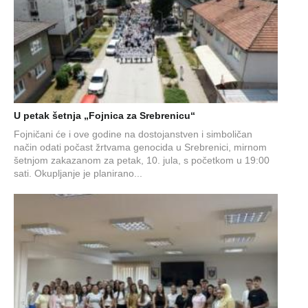
U petak šetnja „Fojnica za Srebrenicu“
Fojničani će i ove godine na dostojanstven i simboličan
način odati počast žrtvama genocida u Srebrenici, mirnom
šetnjom zakazanom za petak, 10. jula, s početkom u 19:00
sati. Okupljanje je planirano...