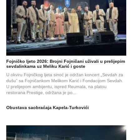
Fojničko ljeto 2026: Brojni Fojničani uživali u prelijepim
sevdalinkama uz Meliku Karić i goste
U okviru Fojničkog ljeta sinoć je održan koncert „Sevdah za
dušu“ sa Fojničankom Melikom Karić i Fondacijom Sevdah.
U prelijepom ambijentu, ispred Reumala, na platou
restorana Prestige, održana je po...
Obustava saobraćaja Kapela-Turkovići