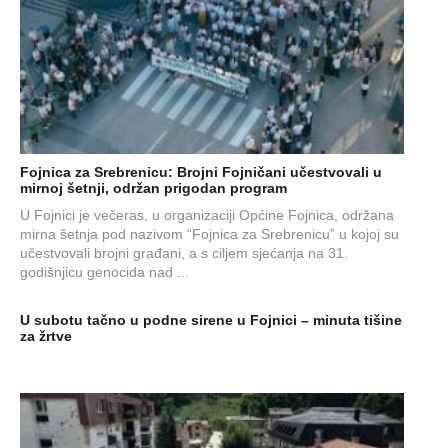
Fojnica za Srebrenicu: Brojni Fojničani učestvovali u
mirnoj šetnji, održan prigodan program
U Fojnici je večeras, u organizaciji Općine Fojnica, održana
mirna šetnja pod nazivom “Fojnica za Srebrenicu” u kojoj su
učestvovali brojni građani, a s ciljem sjećanja na 31.
godišnjicu genocida nad ...
U subotu tačno u podne sirene u Fojnici – minuta tišine
za žrtve