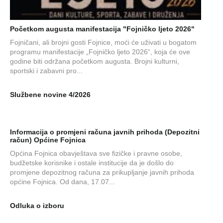
Početkom augusta manifestacija "Fojničko ljeto 2026"
Fojničani, ali brojni gosti Fojnice, moći će uživati u bogatom
programu manifestacije „Fojničko ljeto 2026“, koja će ove
godine biti održana početkom augusta. Brojni kulturni,
sportski i zabavni pro...
Službene novine 4/2026
Informacija o promjeni računa javnih prihoda (Depozitni
račun) Općine Fojnica
Općina Fojnica obavještava sve fizičke i pravne osobe,
budžetske korisnike i ostale institucije da je došlo do
promjene depozitnog računa za prikupljanje javnih prihoda
općine Fojnica. Od dana, 17.07...
Odluka o izboru