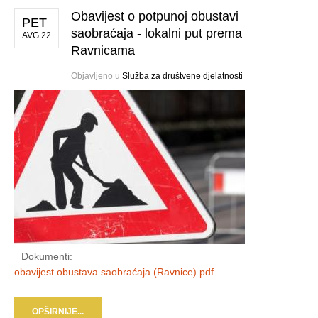
Obavijest o potpunoj obustavi
PET
saobraćaja - lokalni put prema
AVG 22
Ravnicama
Objavljeno u
Služba za društvene djelatnosti
Dokumenti:
obavijest obustava saobraćaja (Ravnice).pdf
OPŠIRNIJE...