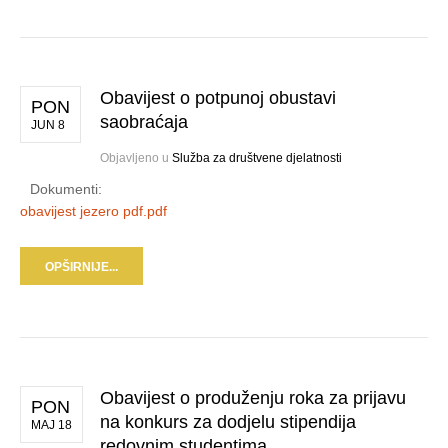
Obavijest o potpunoj obustavi
PON
saobraćaja
JUN 8
Objavljeno u
Služba za društvene djelatnosti
Dokumenti:
obavijest jezero pdf.pdf
OPŠIRNIJE...
Obavijest o produženju roka za prijavu
PON
na konkurs za dodjelu stipendija
MAJ 18
redovnim studentima