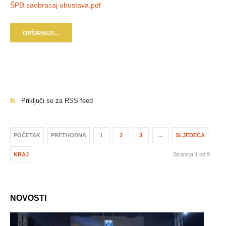
ŠPD saobracaj obustava.pdf
OPŠIRNIJE...
Priključi se za RSS feed
POČETAK
PRETHODNA
1
2
3
…
SLJEDEĆA
KRAJ
Stranica 1 od 9
NOVOSTI