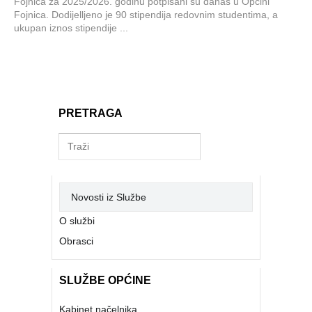
Fojnica za 2025/2026. godinu potpisani su danas u Općini
Fojnica. Dodijelljeno je 90 stipendija redovnim studentima, a
ukupan iznos stipendije ...
PRETRAGA
Novosti iz Službe
O službi
Obrasci
SLUŽBE OPĆINE
Kabinet načelnika