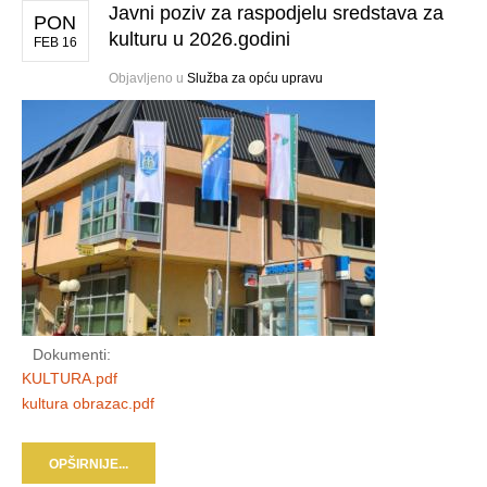
Javni poziv za raspodjelu sredstava za
PON
kulturu u 2026.godini
FEB 16
Objavljeno u
Služba za opću upravu
Dokumenti:
KULTURA.pdf
kultura obrazac.pdf
OPŠIRNIJE...