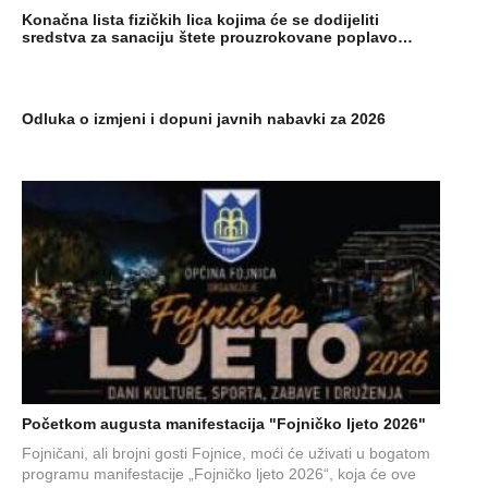
Konačna lista fizičkih lica kojima će se dodijeliti
sredstva za sanaciju štete prouzrokovane poplavo…
Odluka o izmjeni i dopuni javnih nabavki za 2026
Početkom augusta manifestacija "Fojničko ljeto 2026"
Fojničani, ali brojni gosti Fojnice, moći će uživati u bogatom
programu manifestacije „Fojničko ljeto 2026“, koja će ove