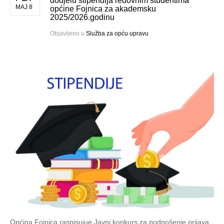
dodjelu stipendija redovnim studentima
MAJ 8
općine Fojnica za akademsku
2025/2026.godinu
Objavljeno u
Služba za opću upravu
Općina Fojnica raspisujue Javni konkurs za podnošenje prijava