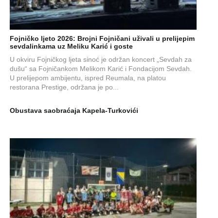
Fojničko ljeto 2026: Brojni Fojničani uživali u prelijepim
sevdalinkama uz Meliku Karić i goste
U okviru Fojničkog ljeta sinoć je održan koncert „Sevdah za
dušu“ sa Fojničankom Melikom Karić i Fondacijom Sevdah.
U prelijepom ambijentu, ispred Reumala, na platou
restorana Prestige, održana je po...
Obustava saobraćaja Kapela-Turkovići