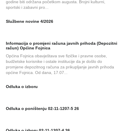
godine biti održana početkom augusta. Brojni kulturni,
sportski i zabavni pro...
Službene novine 4/2026
Informacija o promjeni računa javnih prihoda (Depozitni
račun) Općine Fojnica
Općina Fojnica obavještava sve fizičke i pravne osobe,
budžetske korisnike i ostale institucije da je došlo do
promjene depozitnog računa za prikupljanje javnih prihoda
općine Fojnica. Od dana, 17.07...
Odluka o izboru
Odluka o poništenju 02-11-1207-5 26
Odluka o izboru 02-11-1207-4 26