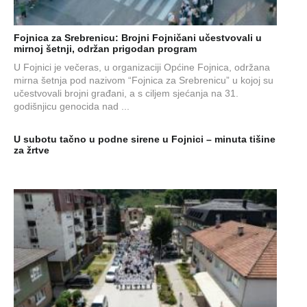
Fojnica za Srebrenicu: Brojni Fojničani učestvovali u
mirnoj šetnji, održan prigodan program
U Fojnici je večeras, u organizaciji Općine Fojnica, održana
mirna šetnja pod nazivom “Fojnica za Srebrenicu” u kojoj su
učestvovali brojni građani, a s ciljem sjećanja na 31.
godišnjicu genocida nad ...
U subotu tačno u podne sirene u Fojnici – minuta tišine
za žrtve