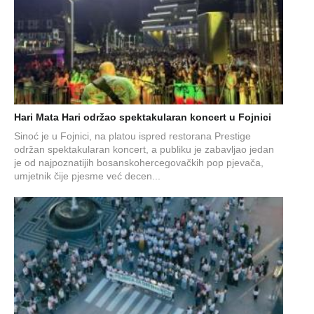
Hari Mata Hari održao spektakularan koncert u Fojnici
Sinoć je u Fojnici, na platou ispred restorana Prestige
održan spektakularan koncert, a publiku je zabavljao jedan
je od najpoznatijih bosanskohercegovačkih pop pjevača,
umjetnik čije pjesme već decen...