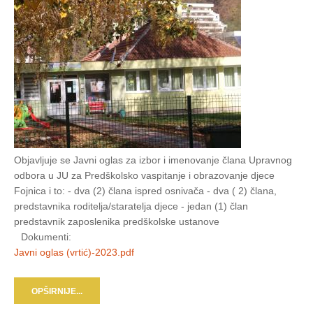
Objavljuje se Javni oglas za izbor i imenovanje člana Upravnog
odbora u JU za Predškolsko vaspitanje i obrazovanje djece
Fojnica i to: - dva (2) člana ispred osnivača - dva ( 2) člana,
predstavnika roditelja/staratelja djece - jedan (1) član
predstavnik zaposlenika predškolske ustanove
Dokumenti:
Javni oglas (vrtić)-2023.pdf
OPŠIRNIJE...