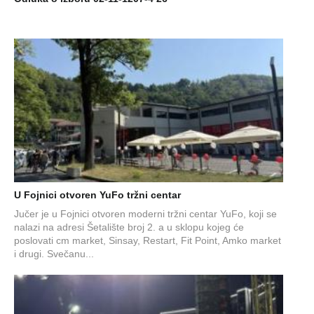
U Fojnici otvoren YuFo tržni centar
Jučer je u Fojnici otvoren moderni tržni centar YuFo, koji se
nalazi na adresi Šetalište broj 2. a u sklopu kojeg će
poslovati cm market, Sinsay, Restart, Fit Point, Amko market
i drugi. Svečanu...