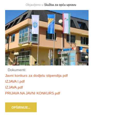
Objavljeno u
Služba za opću upravu
Dokumenti:
Javni konkurs za dodjelu stipendija.pdf
IZJAVA I.pdf
IZJAVA.pdf
PRIJAVA NA JAVNI KONKURS.pdf
OPŠIRNIJE...