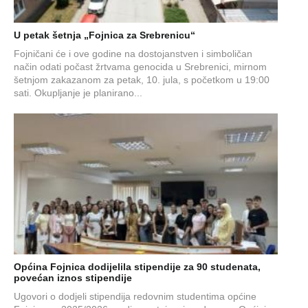
U petak šetnja „Fojnica za Srebrenicu“
Fojničani će i ove godine na dostojanstven i simboličan
način odati počast žrtvama genocida u Srebrenici, mirnom
šetnjom zakazanom za petak, 10. jula, s početkom u 19:00
sati. Okupljanje je planirano...
Općina Fojnica dodijelila stipendije za 90 studenata,
povećan iznos stipendije
Ugovori o dodjeli stipendija redovnim studentima općine