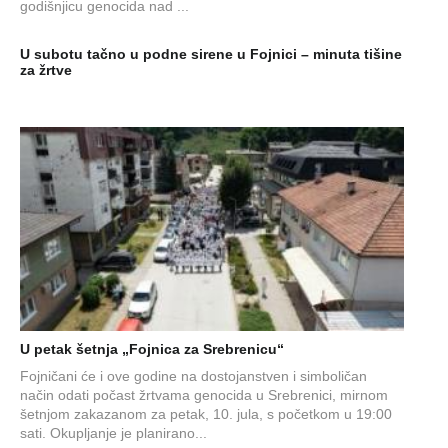
godišnjicu genocida nad ...
U subotu tačno u podne sirene u Fojnici – minuta tišine
za žrtve
U petak šetnja „Fojnica za Srebrenicu“
Fojničani će i ove godine na dostojanstven i simboličan
način odati počast žrtvama genocida u Srebrenici, mirnom
šetnjom zakazanom za petak, 10. jula, s početkom u 19:00
sati. Okupljanje je planirano...