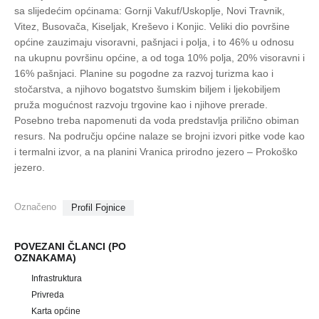
sa slijedećim općinama: Gornji Vakuf/Uskoplje, Novi Travnik,
Vitez, Busovača, Kiseljak, Kreševo i Konjic. Veliki dio površine
općine zauzimaju visoravni, pašnjaci i polja, i to 46% u odnosu
na ukupnu površinu općine, a od toga 10% polja, 20% visoravni i
16% pašnjaci. Planine su pogodne za razvoj turizma kao i
stočarstva, a njihovo bogatstvo šumskim biljem i ljekobiljem
pruža mogućnost razvoju trgovine kao i njihove prerade.
Posebno treba napomenuti da voda predstavlja prilično obiman
resurs. Na području općine nalaze se brojni izvori pitke vode kao
i termalni izvor, a na planini Vranica prirodno jezero – Prokoško
jezero.
Označeno
Profil Fojnice
POVEZANI ČLANCI (PO
OZNAKAMA)
Infrastruktura
Privreda
Karta općine