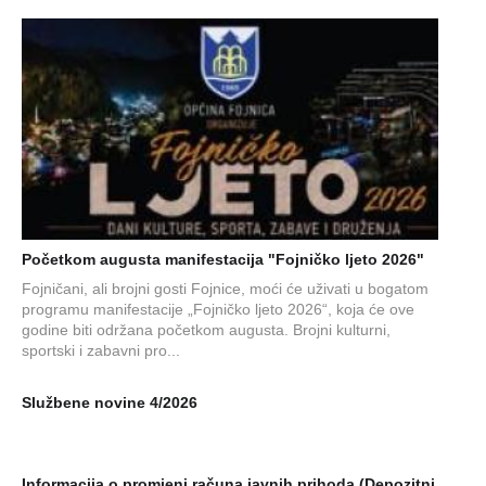
Početkom augusta manifestacija "Fojničko ljeto 2026"
Fojničani, ali brojni gosti Fojnice, moći će uživati u bogatom
programu manifestacije „Fojničko ljeto 2026“, koja će ove
godine biti održana početkom augusta. Brojni kulturni,
sportski i zabavni pro...
Službene novine 4/2026
Informacija o promjeni računa javnih prihoda (Depozitni