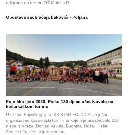
odigrane na terenu OŠ Muhsin R...
Obustava saobraćaja bakovići - Poljana
Fojničko ljeto 2026: Preko 130 djece učestvovalo na
košarkaškom turniru
U sklopu Fojničkog ljeta, KK STAR FOJNICA uje jučer
organizovao košarkaški turnir ma kojem je učestvovalo 130
djece iz Viteza, Donjeg Vakufa, Bugojna, Ilidže, Ilijaša,
Zenice i Fojnice, a igralo se na...