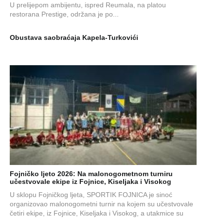
U prelijepom ambijentu, ispred Reumala, na platou
restorana Prestige, održana je po...
Obustava saobraćaja Kapela-Turkovići
Fojničko ljeto 2026: Na malonogometnom turniru
učestvovale ekipe iz Fojnice, Kiseljaka i Visokog
U sklopu Fojničkog ljeta, SPORTIK FOJNICA je sinoć
organizovao malonogometni turnir na kojem su učestvovale
četiri ekipe, iz Fojnice, Kiseljaka i Visokog, a utakmice su