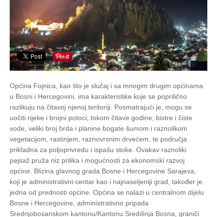
Općina Fojnica, kao što je slučaj i sa mnogim drugim općinama
u Bosni i Hercegovini, ima karakteristike koje se poprilično
razlikuju na čitavoj njenoj teritoriji. Posmatrajući je, mogu se
uočiti rijeke i brojni potoci, tokom čitave godine, bistre i čiste
vode, veliki broj brda i planine bogate šumom i raznolikom
vegetacijom, rastinjem, raznovrsnim drvećem, te područja
prikladna za poljoprivredu i ispašu stoke. Ovakav raznoliki
pejsaž pruža niz prilika i mogućnosti za ekonomski razvoj
općine. Blizina glavnog grada Bosne i Hercegovine Sarajeva,
koji je administrativni centar kao i najnaseljeniji grad, također je
jedna od prednosti općine. Općina se nalazi u centralnom dijelu
Bosne i Hercegovine, administrativno pripada
Srednjobosanskom kantonu/Kantonu Središnja Bosna, graniči