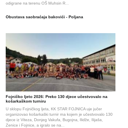
odigrane na terenu OŠ Muhsin R...
Obustava saobraćaja bakovići - Poljana
Fojničko ljeto 2026: Preko 130 djece učestvovalo na
košarkaškom turniru
U sklopu Fojničkog ljeta, KK STAR FOJNICA uje jučer
organizovao košarkaški turnir ma kojem je učestvovalo 130
djece iz Viteza, Donjeg Vakufa, Bugojna, Ilidže, Ilijaša,
Zenice i Fojnice, a igralo se na...