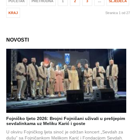
POČETAK
PRETHODNA
1
2
3
…
SLJEDEĆA
KRAJ
Stranica 1 od 27
NOVOSTI
Fojničko ljeto 2026: Brojni Fojničani uživali u prelijepim
sevdalinkama uz Meliku Karić i goste
U okviru Fojničkog ljeta sinoć je održan koncert „Sevdah za
dušu“ sa Fojničankom Melikom Karić i Fondacijom Sevdah.