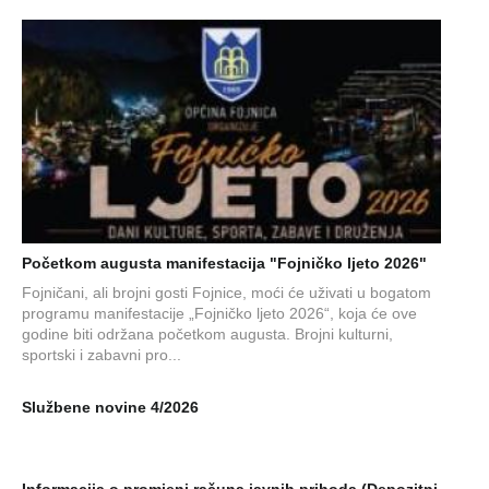
Početkom augusta manifestacija "Fojničko ljeto 2026"
Fojničani, ali brojni gosti Fojnice, moći će uživati u bogatom
programu manifestacije „Fojničko ljeto 2026“, koja će ove
godine biti održana početkom augusta. Brojni kulturni,
sportski i zabavni pro...
Službene novine 4/2026
Informacija o promjeni računa javnih prihoda (Depozitni