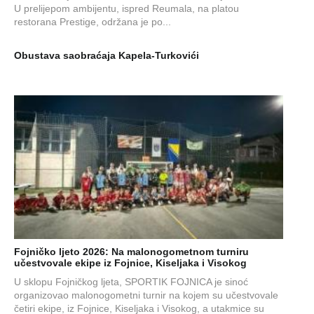
U prelijepom ambijentu, ispred Reumala, na platou
restorana Prestige, održana je po...
Obustava saobraćaja Kapela-Turkovići
Fojničko ljeto 2026: Na malonogometnom turniru
učestvovale ekipe iz Fojnice, Kiseljaka i Visokog
U sklopu Fojničkog ljeta, SPORTIK FOJNICA je sinoć
organizovao malonogometni turnir na kojem su učestvovale
četiri ekipe, iz Fojnice, Kiseljaka i Visokog, a utakmice su