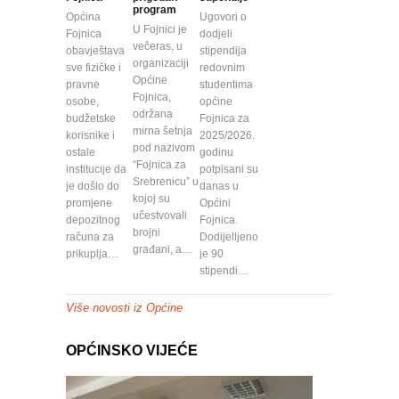
program
Općina
Ugovori o
U Fojnici je
Fojnica
dodjeli
večeras, u
obavještava
stipendija
organizaciji
sve fizičke i
redovnim
Općine
pravne
studentima
Fojnica,
osobe,
općine
održana
budžetske
Fojnica za
mirna šetnja
korisnike i
2025/2026.
pod nazivom
ostale
godinu
“Fojnica za
institucije da
potpisani su
Srebrenicu” u
je došlo do
danas u
kojoj su
promjene
Općini
učestvovali
depozitnog
Fojnica.
brojni
računa za
Dodijelljeno
građani, a…
prikuplja…
je 90
stipendi…
Više novosti iz Općine
OPĆINSKO VIJEĆE