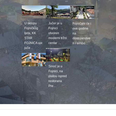
U sklopu
Jučer je u
Fojničani će i
Fojničkog
Fojnici
ove godine
ljeta, KK
otvoren
na
STAR
moderni tržni
dostojanstve
FOJNICA uje
centar …
n i simbo…
juče…
Sinoć je u
Fojnici, na
platou ispred
restorana
Pre…