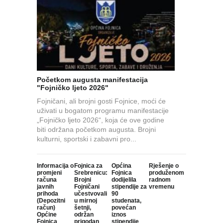
Početkom augusta manifestacija
"Fojničko ljeto 2026"
Fojničani, ali brojni gosti Fojnice, moći će
uživati u bogatom programu manifestacije
„Fojničko ljeto 2026“, koja će ove godine
biti održana početkom augusta. Brojni
kulturni, sportski i zabavni pro...
Informacija o
Fojnica za
Općina
Rješenje o
promjeni
Srebrenicu:
Fojnica
produženom
računa
Brojni
dodijelila
radnom
javnih
Fojničani
stipendije za
vremenu
prihoda
učestvovali
90
(Depozitni
u mirnoj
studenata,
račun)
šetnji,
povećan
Općine
održan
iznos
Fojnica
prigodan
stipendije