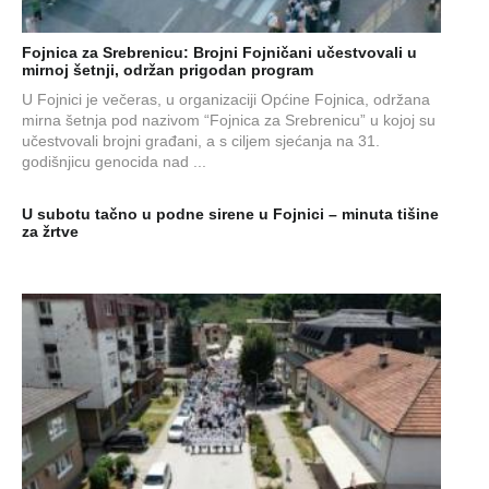
Fojnica za Srebrenicu: Brojni Fojničani učestvovali u
mirnoj šetnji, održan prigodan program
U Fojnici je večeras, u organizaciji Općine Fojnica, održana
mirna šetnja pod nazivom “Fojnica za Srebrenicu” u kojoj su
učestvovali brojni građani, a s ciljem sjećanja na 31.
godišnjicu genocida nad ...
U subotu tačno u podne sirene u Fojnici – minuta tišine
za žrtve