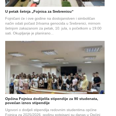
U petak šetnja „Fojnica za Srebrenicu“
Fojničani će i ove godine na dostojanstven i simboličan
način odati počast žrtvama genocida u Srebrenici, mirnom
šetnjom zakazanom za petak, 10. jula, s početkom u 19:00
sati. Okupljanje je planirano...
Općina Fojnica dodijelila stipendije za 90 studenata,
povećan iznos stipendije
Ugovori o dodjeli stipendija redovnim studentima općine
Fojnica za 2025/2026. godinu potpisani su danas u Općini