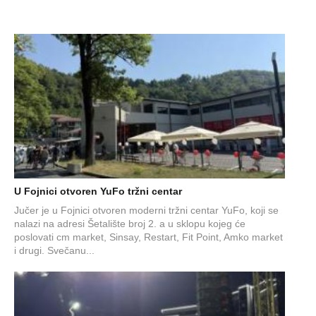
U Fojnici otvoren YuFo tržni centar
Jučer je u Fojnici otvoren moderni tržni centar YuFo, koji se
nalazi na adresi Šetalište broj 2. a u sklopu kojeg će
poslovati cm market, Sinsay, Restart, Fit Point, Amko market
i drugi. Svečanu...