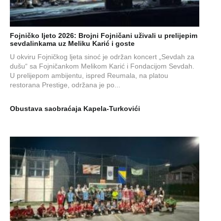
Fojničko ljeto 2026: Brojni Fojničani uživali u prelijepim
sevdalinkama uz Meliku Karić i goste
U okviru Fojničkog ljeta sinoć je održan koncert „Sevdah za
dušu“ sa Fojničankom Melikom Karić i Fondacijom Sevdah.
U prelijepom ambijentu, ispred Reumala, na platou
restorana Prestige, održana je po...
Obustava saobraćaja Kapela-Turkovići