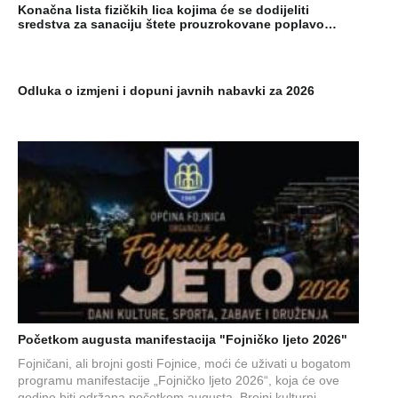
Konačna lista fizičkih lica kojima će se dodijeliti
sredstva za sanaciju štete prouzrokovane poplavo…
Odluka o izmjeni i dopuni javnih nabavki za 2026
Početkom augusta manifestacija "Fojničko ljeto 2026"
Fojničani, ali brojni gosti Fojnice, moći će uživati u bogatom
programu manifestacije „Fojničko ljeto 2026“, koja će ove
godine biti održana početkom augusta. Brojni kulturni,