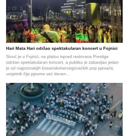
Hari Mata Hari održao spektakularan koncert u Fojnici
Sinoć je u Fojnici, na platou ispred restorana Prestige
održan spektakularan koncert, a publiku je zabavljao jedan
je od najpoznatijih bosanskohercegovačkih pop pjevača,
umjetnik čije pjesme već decen...