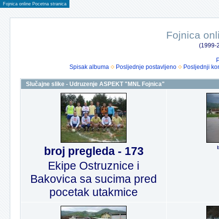
Fojnica online Pocetna stranica
Fojnica onl
(1999-2
P
Spisak albuma
Posljednje postavljeno
Posljednji ko
Slučajne slike - Udruzenje ASPEKT "MNL Fojnica"
broj pregleda - 173
Ekipe Ostruznice i
Bakovica sa sucima pred
pocetak utakmice