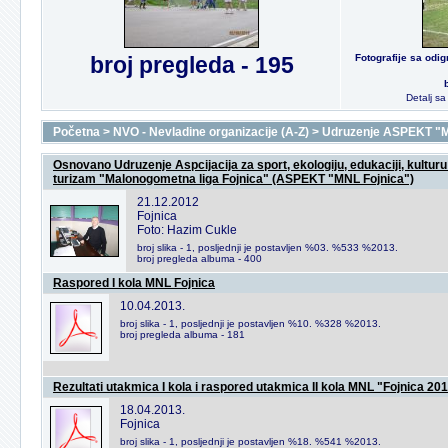
broj pregleda - 195
Fotografije sa odi
Detalj s
Početna
>
NVO - Nevladine organizacije (A-Z)
>
Udruzenje ASPEKT "M
Osnovano Udruzenje Aspcijacija za sport, ekologiju, edukaciji, kulturu 
turizam "Malonogometna liga Fojnica" (ASPEKT "MNL Fojnica")
21.12.2012
Fojnica
Foto: Hazim Cukle
broj slika - 1, posljednji je postavljen %03. %533 %2013.
broj pregleda albuma - 400
Raspored I kola MNL Fojnica
10.04.2013.
broj slika - 1, posljednji je postavljen %10. %328 %2013.
broj pregleda albuma - 181
Rezultati utakmica I kola i raspored utakmica II kola MNL "Fojnica 20
18.04.2013.
Fojnica
broj slika - 1, posljednji je postavljen %18. %541 %2013.