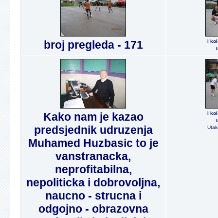
broj pregleda - 171
I ko
Kako nam je kazao
I ko
predsjednik udruzenja
Utak
Muhamed Huzbasic to je
vanstranacka,
neprofitabilna,
nepoliticka i dobrovoljna,
naucno - strucna i
odgojno - obrazovna