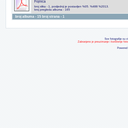
Fojnica
broj slika - 1, posljednji je postavljen %05. %488 %2013.
broj pregleda albuma - 165
broj albuma - 15 broj strana - 1
Sve fotografije su v
Zabranjeno je preuzimanje i korištenje fot
Powered