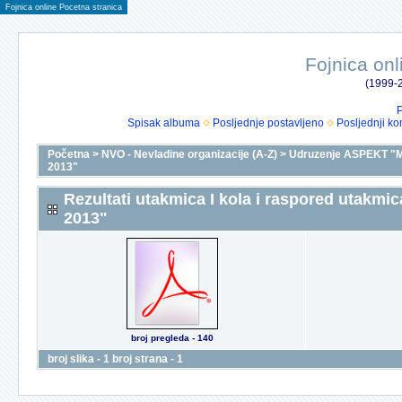
Fojnica online Pocetna stranica
Fojnica onl
(1999-2
P
Spisak albuma
Posljednje postavljeno
Posljednji ko
Početna
>
NVO - Nevladine organizacije (A-Z)
>
Udruzenje ASPEKT "M
2013"
Rezultati utakmica I kola i raspored utakmic
2013"
broj pregleda - 140
broj slika - 1 broj strana - 1