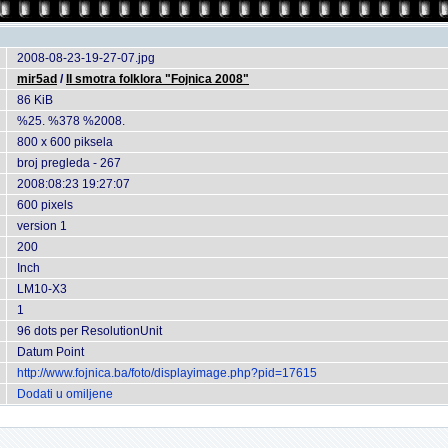
2008-08-23-19-27-07.jpg
mir5ad
/
II smotra folklora "Fojnica 2008"
86 KiB
%25. %378 %2008.
800 x 600 piksela
broj pregleda - 267
2008:08:23 19:27:07
600 pixels
version 1
200
Inch
LM10-X3
1
96 dots per ResolutionUnit
Datum Point
http://www.fojnica.ba/foto/displayimage.php?pid=17615
Dodati u omiljene