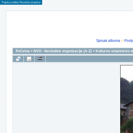
Fojnica online Pocetna stranica
Spisak albuma
Poslj
Početna
>
NVO - Nevladine organizacije (A-Z)
>
Kulturno umjetnicko 