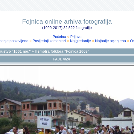
Fojnica online arhiva fotografija
(1999-2017) 32.522 fotografije
Početna
Prijava
ednje postavljeno
Posljednji komentari
Najgledanije
Najbolje ocjenjeno
Om
drustvo "1001 noc"
>
II smotra folklora "Fojnica 2008"
FAJL 4/24