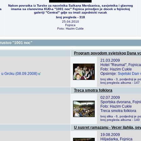
Nakon povratka iz Turske za nacelnika Salkana Merdzanica, savjetnika i glavnog
a
imama sa clanovima KUD-a "1001 noc" Fojnica priredjen je docek u fojnickoj
galeriji "Central" gdje su imali zajednicki rucak
broj pregleda - 318
25.04.2010
Fojnica
Foto: Hazim Cukle
drustvo "1001 noc"
Program povodom svjetskog Dana v
21.03.2009
Hotel "Reumal", Fojnica
Foto: Hazim Cukle
 u Grcku (08.09.2008)
Opsirnije:
Svjetski Dan
broj slika - 3, posljednji j
broj pregleda albuma - 147
Treca smotra folklora
02.07.2009
Sportska dvorana, Fojn
Foto: Hazim Cukle
Treca smotra folklora
broj slika - 6, posljednji j
broj pregleda albuma - 140
U susret ramazanu - Vecer ilahija, se
19.08.2009
Hiljadarka, Fojnica