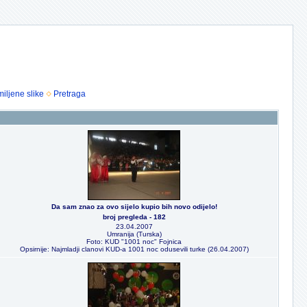
iljene slike
Pretraga
Da sam znao za ovo sijelo kupio bih novo odijelo!
broj pregleda - 182
23.04.2007
Umranija (Turska)
Foto: KUD "1001 noc" Fojnica
Opsirnije: Najmladji clanovi KUD-a 1001 noc odusevili turke (26.04.2007)