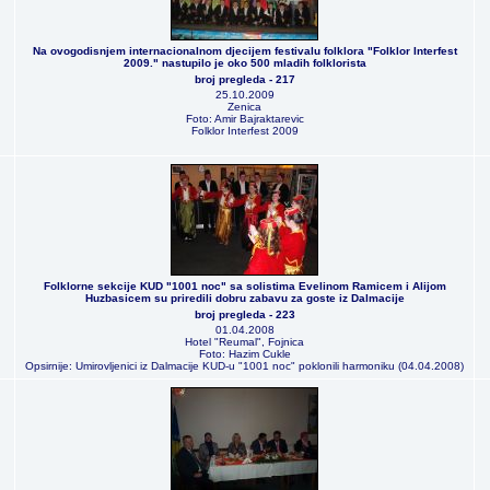
Na ovogodisnjem internacionalnom djecijem festivalu folklora "Folklor Interfest
2009." nastupilo je oko 500 mladih folklorista
broj pregleda - 217
25.10.2009
Zenica
Foto: Amir Bajraktarevic
Folklor Interfest 2009
Folklorne sekcije KUD "1001 noc" sa solistima Evelinom Ramicem i Alijom
Huzbasicem su priredili dobru zabavu za goste iz Dalmacije
broj pregleda - 223
01.04.2008
Hotel "Reumal", Fojnica
Foto: Hazim Cukle
Opsirnije: Umirovljenici iz Dalmacije KUD-u "1001 noc" poklonili harmoniku (04.04.2008)