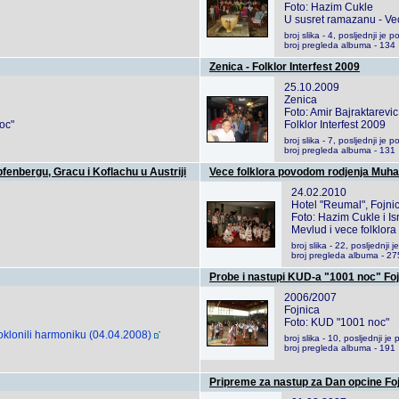
Foto: Hazim Cukle
U susret ramazanu - Vece
broj slika - 4, posljednji j
broj pregleda albuma - 134
Zenica - Folklor Interfest 2009
25.10.2009
Zenica
Foto: Amir Bajraktarevic
oc"
Folklor Interfest 2009
broj slika - 7, posljednji j
broj pregleda albuma - 131
enbergu, Gracu i Koflachu u Austriji
Vece folklora povodom rodjenja Muh
24.02.2010
Hotel "Reumal", Fojni
Foto: Hazim Cukle i Is
Mevlud i vece folklo
broj slika - 22, posljednj
broj pregleda albuma - 27
Probe i nastupi KUD-a "1001 noc" Fo
2006/2007
Fojnica
Foto: KUD "1001 noc"
oklonili harmoniku (04.04.2008)
broj slika - 10, posljednji 
broj pregleda albuma - 191
Pripreme za nastup za Dan opcine Fo