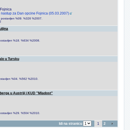
Fojnica
 nastup za Dan opcine Fojnica (05.03.2007)
i je postavljen %09. %326 %2007.
2
ljina
je postavljen %18. %634 %2008.
alo u Tursku
e postavljen %04. %562 %2010.
nberga u Austriji i KUD "Mladost"
je postavljen %29. %504 %2010.
Idi na stranicu
1
2