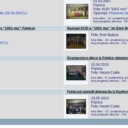
01.03.2007
Fojnica
Foto: KUD "1001 noc" 
rke (26.04.2007)
Opsirnije:
Pripreme za
broj slika - 13, posljednj
broj pregleda albuma - 25
vo "1001 noc" Fojnica)
Nastupi KUD-a "1001 noc" by Emir Bu
Foto: Emir Buljina
broj slika - 10, posljednji 
007)
broj pregleda albuma - 112
Dvanaestero djece iz Fojnice otputov
22.04.2010
Fojnica
Foto: Hazim Cukle
broj slika - 8, posljednji j
broj pregleda albuma - 161
Fojnicani ugostili delegaciju iz Kapfe
23.05.2010
Fojnica
Foto: Hazim Cukle
broj slika - 12, posljednji 
broj pregleda albuma - 152