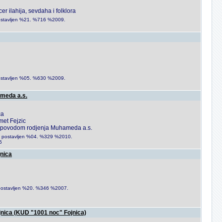
r ilahija, sevdaha i folklora
e postavljen %21. %716 %2009.
e postavljen %05. %630 %2009.
ameda a.s.
ca
met Fejzic
ra povodom rodjenja Muhameda a.s.
i je postavljen %04. %329 %2010.
5
jnica
je postavljen %20. %346 %2007.
jnica (KUD "1001 noc" Fojnica)