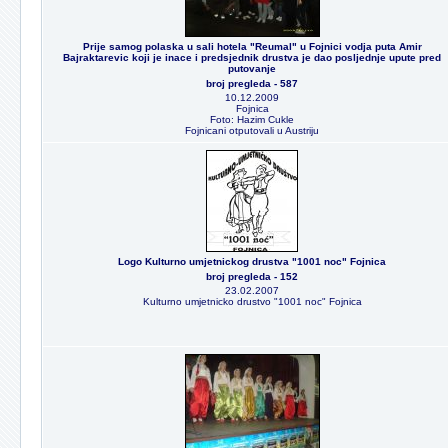
Prije samog polaska u sali hotela "Reumal" u Fojnici vodja puta Amir
Bajraktarevic koji je inace i predsjednik drustva je dao posljednje upute pred
putovanje
broj pregleda - 587
10.12.2009
Fojnica
Foto: Hazim Cukle
Fojnicani otputovali u Austriju
Logo Kulturno umjetnickog drustva "1001 noc" Fojnica
broj pregleda - 152
23.02.2007
Kulturno umjetnicko drustvo "1001 noc" Fojnica