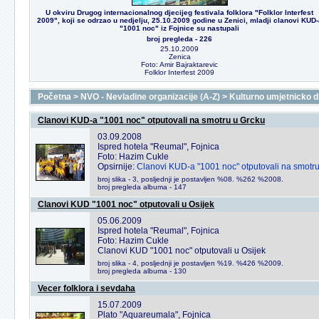
U okviru Drugog internacionalnog djecijeg festivala folklora "Folklor Interfest
2009", koji se odrzao u nedjelju, 25.10.2009 godine u Zenici, mladji clanovi KUD-
"1001 noc" iz Fojnice su nastupali
broj pregleda - 226
25.10.2009
Zenica
Foto: Amir Bajraktarevic
Folklor Interfest 2009
Početna
>
NVO - Nevladine organizacije (A-Z)
>
Kulturno umjetnicko 
Clanovi KUD-a "1001 noc" otputovali na smotru u Grcku
03.09.2008
Ispred hotela "Reumal", Fojnica
Foto: Hazim Cukle
Opsirnije:
Clanovi KUD-a "1001 noc" otputovali na smotru
broj slika - 3, posljednji je postavljen %08. %262 %2008.
broj pregleda albuma - 147
Clanovi KUD "1001 noc" otputovali u Osijek
05.06.2009
Ispred hotela "Reumal", Fojnica
Foto: Hazim Cukle
Clanovi KUD "1001 noc" otputovali u Osijek
broj slika - 4, posljednji je postavljen %19. %426 %2009.
broj pregleda albuma - 130
Vecer folklora i sevdaha
15.07.2009
Plato "Aquareumala", Fojnica