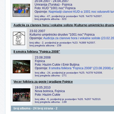
20.04.2007 - 24.04.2007
Umranija (Turska) - Fojnica
Foto: KUD "1001 noc" Fojnica
Opsirnije:
Najmladji clanovi KUD-a 1001 noc odusevili tu
broj slika - 47, posljednji je postavljen %26. %470 %2007.
broj pregleda albuma - 323
Audicija za clanove hora i vokalne soliste (Kulturno umjetnicko drust
23.02.2007
Kulturno umjetnicko drustvo "1001 noc" Fojnica
Opsirnije:
Audicija za clanove hora i vokalne soliste (23.02.2
broj slika - 2, posljednji je postavljen %23. %388 %2007.
broj pregleda albuma - 159
II smotra folklora "Fojnica 2008"
23.08.2008
Fojnica
Foto: Hazim Cukle i Emir Buljina
Opsirnije:
II smotra folklora "Fojnica 2008" (23.08.2008)
broj slika - 24, posljednji je postavljen %25. %378 %2008.
broj pregleda albuma - 271
Vecer folklora za goste i gradjane Fojnice
19.05.2010
Nova bolnica, Fojnica
Foto: Hazim Cukle
broj slika - 6, posljednji je postavljen %26. %267 %2010.
broj pregleda albuma - 138
broj albuma - 24 broj strana - 2