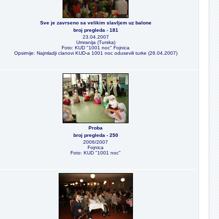
Sve je zavrseno sa velikim slavljem uz balone
broj pregleda - 181
23.04.2007
Umranija (Turska)
Foto: KUD "1001 noc" Fojnica
Opsirnije: Najmladji clanovi KUD-a 1001 noc odusevili turke (26.04.2007)
Proba
broj pregleda - 250
2006/2007
Fojnica
Foto: KUD "1001 noc"