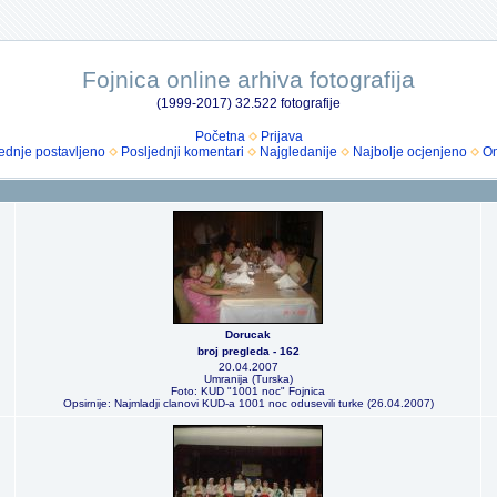
Fojnica online arhiva fotografija
(1999-2017) 32.522 fotografije
Početna
Prijava
ednje postavljeno
Posljednji komentari
Najgledanije
Najbolje ocjenjeno
Om
Dorucak
broj pregleda - 162
20.04.2007
Umranija (Turska)
Foto: KUD "1001 noc" Fojnica
Opsirnije: Najmladji clanovi KUD-a 1001 noc odusevili turke (26.04.2007)