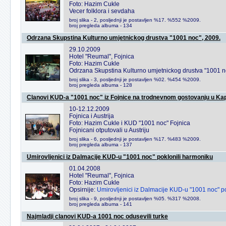
Foto: Hazim Cukle
Vecer folklora i sevdaha
broj slika - 2, posljednji je postavljen %17. %552 %2009.
broj pregleda albuma - 134
Odrzana Skupstina Kulturno umjetnickog drustva "1001 noc", 2009.
29.10.2009
Hotel "Reumal", Fojnica
Foto: Hazim Cukle
Odrzana Skupstina Kulturno umjetnickog drustva "1001 n
broj slika - 3, posljednji je postavljen %02. %454 %2009.
broj pregleda albuma - 128
Clanovi KUD-a "1001 noc" iz Fojnice na trodnevnom gostovanju u Kapf
10-12.12.2009
Fojnica i Austrija
Foto: Hazim Cukle i KUD "1001 noc" Fojnica
Fojnicani otputovali u Austriju
broj slika - 6, posljednji je postavljen %17. %483 %2009.
broj pregleda albuma - 137
Umirovljenici iz Dalmacije KUD-u "1001 noc" poklonili harmoniku
01.04.2008
Hotel "Reumal", Fojnica
Foto: Hazim Cukle
Opsirnije:
Umirovljenici iz Dalmacije KUD-u "1001 noc" p
broj slika - 9, posljednji je postavljen %05. %317 %2008.
broj pregleda albuma - 141
Najmladji clanovi KUD-a 1001 noc odusevili turke