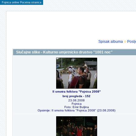
Fojnica online Pocetna stranica
Spisak albuma
Poslj
Slučajne slike - Kulturno umjetnicko drustvo "1001 noc"
II smotra folklora "Fojnica 2008"
broj pregleda - 152
23.08.2008
Fojnica
Foto: Emir Buljina
Opsirnije: II smotra folklora "Fojnica 2008" (23.08.2008)