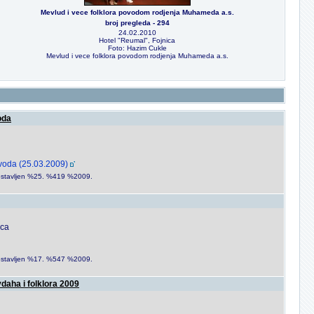
Mevlud i vece folklora povodom rodjenja Muhameda a.s.
broj pregleda - 294
24.02.2010
Hotel "Reumal", Fojnica
Foto: Hazim Cukle
Mevlud i vece folklora povodom rodjenja Muhameda a.s.
oda
 voda (25.03.2009)
e postavljen %25. %419 %2009.
ica
e postavljen %17. %547 %2009.
vdaha i folklora 2009