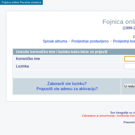
Fojnica online Pocetna stranica
Fojnica onl
(1999-2
P
Spisak albuma
Posljednje postavljeno
Posljednji ko
Unesite korisničko ime i lozinku kako biste se prijavili
Korisničko ime
Lozinka
Zaboravili ste lozinku?
U redu
Propustili ste adresu za aktivaciju?
Sve fotografije su v
Zabranjeno je preuzimanje i korištenje fot
Powered