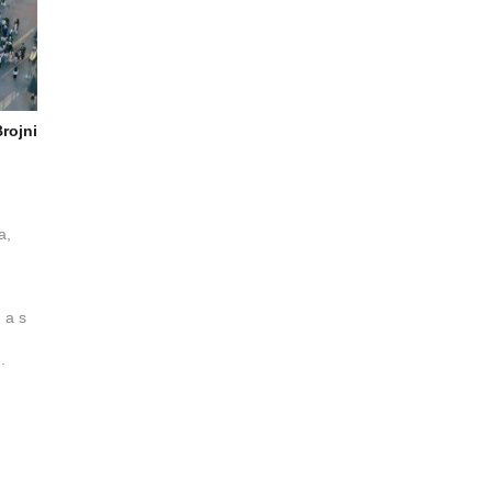
rojni
a,
 a s
..