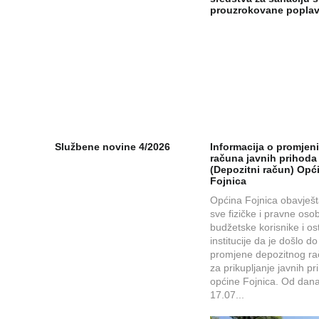
prouzrokovane popl
Službene novine 4/2026
Informacija o promjen
računa javnih prihoda
(Depozitni račun) Opć
Fojnica
Općina Fojnica obavješ
sve fizičke i pravne oso
budžetske korisnike i os
institucije da je došlo do
promjene depozitnog r
za prikupljanje javnih p
općine Fojnica. Od dana
17.07...