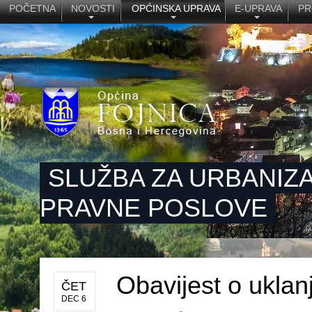
POČETNA
NOVOSTI
OPĆINSKA UPRAVA
E-UPRAVA
PR
SLUŽBA ZA URBANIZA
PRAVNE POSLOVE
Obavijest o uklan
ČET
DEC 6