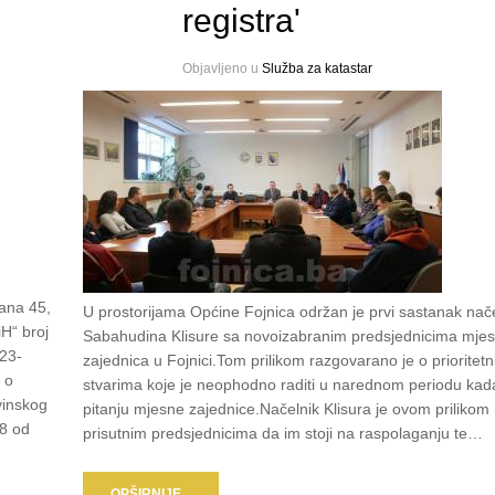
registra'
Objavljeno u
Služba za katastar
ana 45,
U prostorijama Općine Fojnica održan je prvi sastanak nač
H“ broj
Sabahudina Klisure sa novoizabranim predsjednicima mjes
-23-
zajednica u Fojnici.Tom prilikom razgovarano je o prioritet
 o
stvarima koje je neophodno raditi u narednom periodu kad
vinskog
pitanju mjesne zajednice.Načelnik Klisura je ovom prilikom
18 od
prisutnim predsjednicima da im stoji na raspolaganju te…
OPŠIRNIJE...