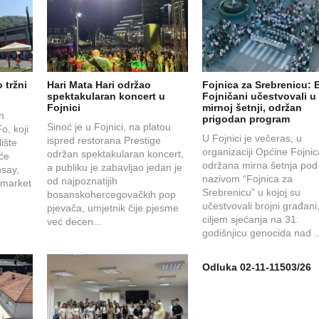
 tržni
Hari Mata Hari održao
Fojnica za Srebrenicu: B
spektakularan koncert u
Fojničani učestvovali u
Fojnici
mirnoj šetnji, održan
en
prigodan program
Sinoć je u Fojnici, na platou
o, koji
U Fojnici je večeras, u
ispred restorana Prestige
ište
organizaciji Općine Fojnic
održan spektakularan koncert,
 će
održana mirna šetnja pod
a publiku je zabavljao jedan je
nsay,
nazivom “Fojnica za
od najpoznatijih
 market
Srebrenicu” u kojoj su
bosanskohercegovačkih pop
učestvovali brojni građani,
pjevača, umjetnik čije pjesme
ciljem sjećanja na 31.
već decen...
godišnjicu genocida nad .
Odluka 02-11-11503/26