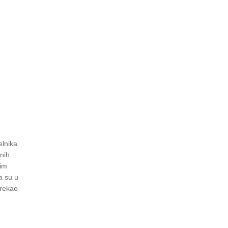
elnika
nih
nim
a su u
 rekao