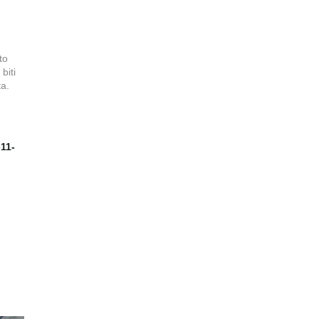
to
biti
a.
11-