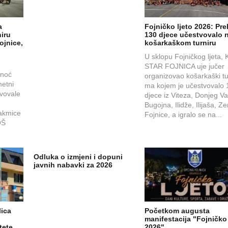
a
Fojničko ljeto 2026: Pr
iru
130 djece učestvovalo 
ojnice,
košarkaškom turniru
U sklopu Fojničkog ljeta, 
,
STAR FOJNICA uje jučer
inoć
organizovao košarkaški tu
etni
ma kojem je učestvovalo 
tvovale
djece iz Viteza, Donjeg Va
Bugojna, Ilidže, Ilijaša, Ze
takmice
Fojnice, a igralo se na...
OŠ
Odluka o izmjeni i dopuni
javnih nabavki za 2026
lica
Početkom augusta
manifestacija "Fojničko 
tete
2026"