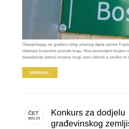
Obavještajaju se građani užeg urbanog dijela općine Fojnic
objekata brojevima privode kraju. Novi postavljeni brojev
dosadašnje (stare) brojeve mogi sami ukloniti a ukoliko t
OPŠIRNIJE...
Konkurs za dodjelu
ČET
MAJ 24
građevinskog zemlji