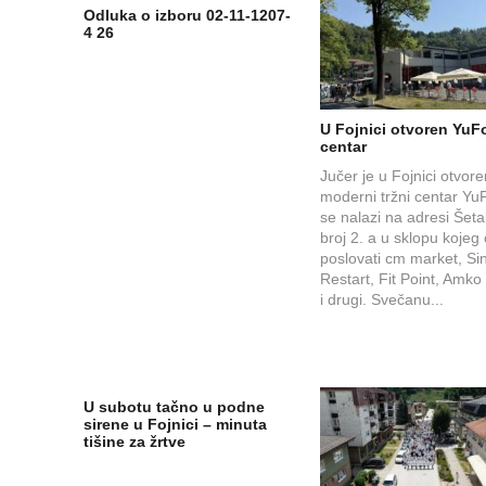
Odluka o izboru 02-11-1207-
4 26
U Fojnici otvoren YuFo
centar
Jučer je u Fojnici otvor
moderni tržni centar YuF
se nalazi na adresi Šetal
broj 2. a u sklopu kojeg
poslovati cm market, Si
Restart, Fit Point, Amko
i drugi. Svečanu...
U subotu tačno u podne
sirene u Fojnici – minuta
tišine za žrtve