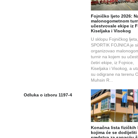
Fojničko ljeto 2026: N
malonogometnom turn
učestvovale ekipe iz F
Kiseljaka i Visokog
U sklopu Fojničkog ljeta
SPORTIK FOJNICA je s
organizovao malonogom
turnir na kojem su učes
četiri ekipe, iz Fojnice,
Kiseljaka i Visokog, a u
su odigrane na terenu 
Muhsin R...
Odluka o izboru 1197-4
Konačna lista fizičkih 
kojima će se dodijeliti
sredstva za sanaciju š