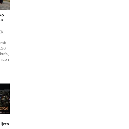
eko
na
KK
rnir
130
kufa,
nice i
ljeto