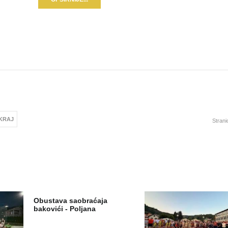
KRAJ
Strani
Obustava saobraćaja
bakovići - Poljana