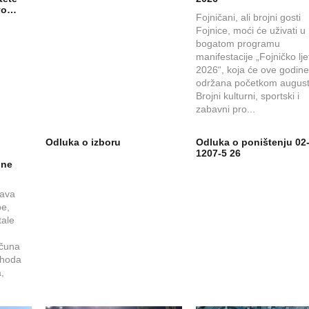
avo…
Fojničani, ali brojni gosti
Fojnice, moći će uživati u
bogatom programu
manifestacije „Fojničko lje
2026“, koja će ove godine 
održana početkom august
Brojni kulturni, sportski i
zabavni pro...
i
Odluka o izboru
Odluka o poništenju 02-
1207-5 26
ine
tava
be,
tale
ačuna
rihoda
,