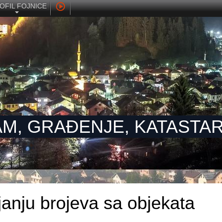
OFIL FOJNICE
M, GRAĐENJE, KATASTAR 
janju brojeva sa objekata