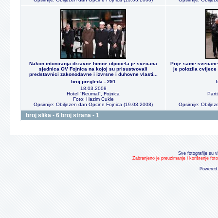
Nakon intoniranja drzavne himne otpocela je svecana
Prije same svecane
sjednica OV Fojnica na kojoj su prisustvovali
je polozila cvijec
predstavnici zakonodavne i izvrsne i duhovne vlasti...
broj pregleda - 291
18.03.2008
Hotel "Reumal", Fojnica
Part
Foto: Hazim Cukle
Opsirnije: Obiljezen dan Opcine Fojnica (19.03.2008)
Opsirnije: Obilje
broj slika - 6 broj strana - 1
Sve fotografije su v
Zabranjeno je preuzimanje i korištenje fot
Powered