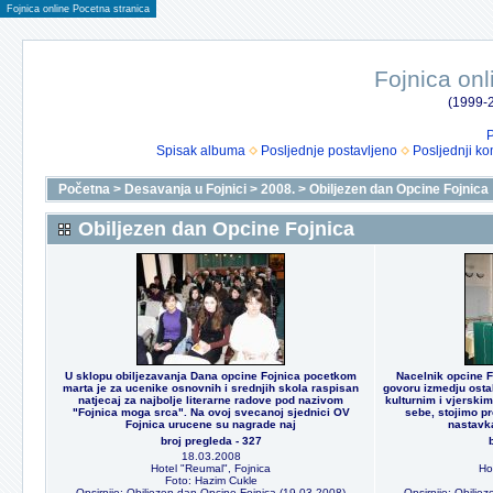
Fojnica online Pocetna stranica
Fojnica onl
(1999-2
P
Spisak albuma
Posljednje postavljeno
Posljednji ko
Početna
>
Desavanja u Fojnici
>
2008.
>
Obiljezen dan Opcine Fojnica
Obiljezen dan Opcine Fojnica
U sklopu obiljezavanja Dana opcine Fojnica pocetkom
Nacelnik opcine 
marta je za ucenike osnovnih i srednjih skola raspisan
govoru izmedju osta
natjecaj za najbolje literarne radove pod nazivom
kulturnim i vjerskim
"Fojnica moga srca". Na ovoj svecanoj sjednici OV
sebe, stojimo p
Fojnica urucene su nagrade naj
nastavk
broj pregleda - 327
18.03.2008
Hotel "Reumal", Fojnica
Ho
Foto: Hazim Cukle
Opsirnije: Obiljezen dan Opcine Fojnica (19.03.2008)
Opsirnije: Obilje