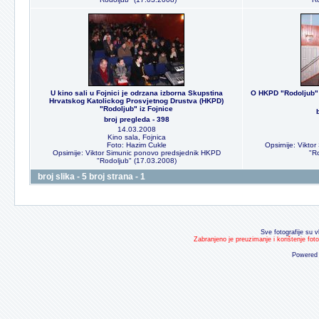
U kino sali u Fojnici je odrzana izborna Skupstina
O HKPD "Rodoljub" 
Hrvatskog Katolickog Prosvjetnog Drustva (HKPD)
"Rodoljub" iz Fojnice
broj pregleda - 398
14.03.2008
Kino sala, Fojnica
Foto: Hazim Cukle
Opsirnije: Vikt
Opsirnije: Viktor Simunic ponovo predsjednik HKPD
"R
"Rodoljub" (17.03.2008)
broj slika - 5 broj strana - 1
Sve fotografije su v
Zabranjeno je preuzimanje i korištenje fot
Powered