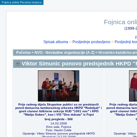
Fojnica online Pocetna stranica
Fojnica onl
(1999-2
P
Spisak albuma
Posljednje postavljeno
Posljednji ko
Početna
>
NVO - Nevladine organizacije (A-Z)
>
Hrvatsko katolicko pr
Viktor Simunic ponovo predsjednik HKPD "
Prije radnog dijela Skupstine publici su se predstavili
Prije radnog dijel
pored domacina tamburaskog orkestra HKPD "Rodoljub" i
pored domacina tam
gosti clanovi folklorne sekcije KUD "1001 noc" i KPD
gosti clanovi fol
"Matija Gubec", kao i VIS "Dva dukata" iz Fojni
"Matija Gubec",
broj pregleda - 366
14.03.2008
Kino sala, Fojnica
Foto: Hazim Cukle
Opsirnije: Viktor Simunic ponovo predsjednik HKPD
Opsirnije: Vikt
"Rodoljub" (17.03.2008)
"R