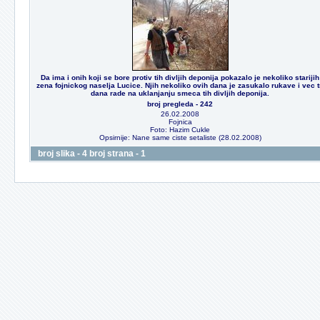
Da ima i onih koji se bore protiv tih divljih deponija pokazalo je nekoliko starijih
zena fojnickog naselja Lucice. Njih nekoliko ovih dana je zasukalo rukave i vec t
dana rade na uklanjanju smeca tih divljih deponija.
broj pregleda - 242
26.02.2008
Fojnica
Foto: Hazim Cukle
Opsirnije: Nane same ciste setaliste (28.02.2008)
broj slika - 4 broj strana - 1