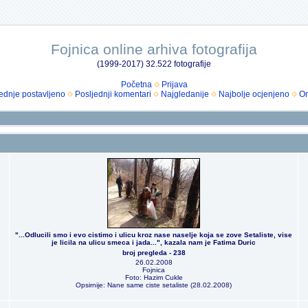
Fojnica online arhiva fotografija
(1999-2017) 32.522 fotografije
Početna
Prijava
ednje postavljeno
Posljednji komentari
Najgledanije
Najbolje ocjenjeno
Om
"...Odlucili smo i evo cistimo i ulicu kroz nase naselje koja se zove Setaliste, vise
je licila na ulicu smeca i jada...", kazala nam je Fatima Duric
broj pregleda - 238
26.02.2008
Fojnica
Foto: Hazim Cukle
Opsirnije: Nane same ciste setaliste (28.02.2008)