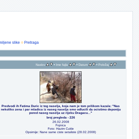
iljene slike
Pretraga
•
•
•
Naslov
Ime fajla
Datum
Položaj
Predvodi ih Fatima Duric iz tog naselja, koja nam je tom prilikom kazala: "Nas
nekoliko zena i par mladica iz naseg naselja smo odlucili da ocistimo deponiju
pored naseg naselja uz rijeku Dragacu..."
broj pregleda - 226
26.02.2008
Fojnica
Foto: Hazim Cukle
Opsirnije: Nane same ciste setaliste (28.02.2008)