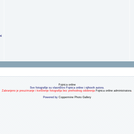
ri
Fojnica online
Sve fotografije su vlasništvo Fojnica online i njihovih autora.
Zabranjeno je preuzimanje i korištenje fotografija bez prethodnog odobrenja
Fojnica online administratora
.
Powered by
Coppermine Photo Gallery