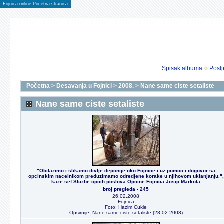
Fojnica online Pocetna stranica
Spisak albuma
Poslj
Početna
>
Desavanja u Fojnici
>
2008.
>
Nane same ciste setaliste
Nane same ciste setaliste
"Obilazimo i slikamo divlje deponije oko Fojnice i uz pomoc i dogovor sa
opcinskim nacelnikom preduzimamo odredjene korake u njihovom uklanjanju.",
kaze sef Sluzbe opcih poslova Opcine Fojnica Josip Markota
broj pregleda - 245
26.02.2008
Fojnica
Foto: Hazim Cukle
Opsirnije: Nane same ciste setaliste (28.02.2008)