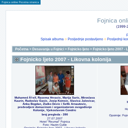
Fojnica online Pocetna stranica
Fojnica onl
(1999-2
P
Spisak albuma
Posljednje postavljeno
Posljednji ko
Početna
>
Desavanja u Fojnici
>
Fojnicko ljeto
>
Fojnicko ljeto 2007 - 
Fojnicko ljeto 2007 - Likovna kolonija
Muhamed Ä†eif, Rasema Hrvacic, Marija Saric, Miroslava
Kaurin, Radoslav Gasic, Josip Komsic, Slavica Jalovicar,
Anka Bogdan, Zlatko Devic i Sefik Arnautovic,
predvodjeni domacinom i organizatorom ovogodisnje
Ho
Kolonije, Vjekoslavom Condric
broj pregleda - 390
Opsirnije: Fojn
27.07.2007
Hotel "Reumal" Fojnica
Foto: Hazim Cukle
Opsirnije: Fojnicko ljeto 2007 - Likovna kolonija