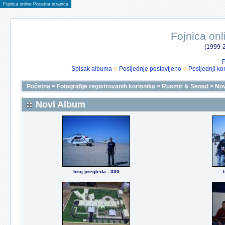
Fojnica online Pocetna stranica
Fojnica onl
(1999-2
P
Spisak albuma
Posljednje postavljeno
Posljednji ko
Početna
>
Fotografije registrovanih korisnika
>
Rusmir & Senad
>
Nov
Novi Album
broj pregleda - 330