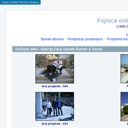
Fojnica online Pocetna stranica
Fojnica onl
(1999-2
P
Spisak albuma
Posljednje postavljeno
Posljednji ko
Slučajne slike - Galerija čiji je vlasnik Rusmir & Senad
broj pregleda - 344
broj pregleda - 414