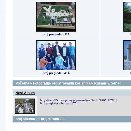
broj pregleda - 321
broj pregleda - 414
Početna
>
Fotografije registrovanih korisnika
>
Rusmir & Senad
Novi Album
broj slika - 35, posljednji je postavljen %21. %961 %2007.
broj pregleda albuma - 175
broj albuma - 1 broj strana - 1