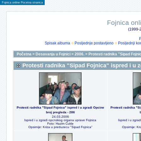
Fojnica online Pocetna stranica
Fojnica onl
(1999-2
P
Spisak albuma
Posljednje postavljeno
Posljednji ko
Početna
>
Desavanja u Fojnici
>
2006.
>
Protesti radnika "Sipad Fojni
Protesti radnika "Sipad Fojnica" ispred i u 
Protesti radnika "Sipad Fojnica" ispred i u zgradi Opcine
Protesti radnika "S
broj pregleda - 286
24.03.2006
Ispred i u zgradi opcnskog organa uprave Fojnica
Ispred i u zgra
Foto: Hazim Cukle
Opsirnije: Kriza u preduzecu "Sipad Fojnica"
Opsirnije: Kr