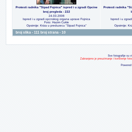
Protesti radnika "Sipad Fojnica" ispred i u zgradi Opcine
Protesti radnika "S
broj pregleda - 222
24.03.2006
Ispred i u zgradi opcnskog organa uprave Fojnica
Ispred i u zgra
Foto: Hazim Cukle
Opsirnije: Kriza u preduzecu "Sipad Fojnica"
Opsirnije: Kr
broj slika - 111 broj strana - 10
Sve fotografije su v
Zabranjeno je preuzimanje i korištenje fot
Powered