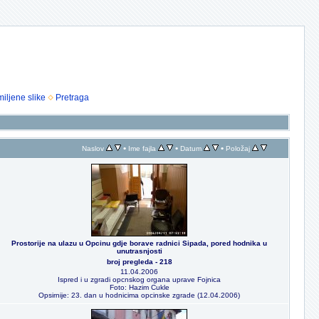
iljene slike
Pretraga
•
•
•
Naslov
Ime fajla
Datum
Položaj
Prostorije na ulazu u Opcinu gdje borave radnici Sipada, pored hodnika u
unutrasnjosti
broj pregleda - 218
11.04.2006
Ispred i u zgradi opcnskog organa uprave Fojnica
Foto: Hazim Cukle
Opsirnije: 23. dan u hodnicima opcinske zgrade (12.04.2006)