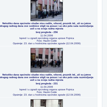
Nekoliko dana opcinske sluzbe nisu radile, vikend, praznik itd., ali su jutros
drugog radnog dana ove sedmice stigli na posao i uz oko pola sata razmisljanja
usli u na svoja radna mjesta
broj pregleda - 256
11.04.2006
Ispred i u zgradi opcnskog organa uprave Fojnica
Foto: Hazim Cukle
Opsirnije: 23. dan u hodnicima opcinske zgrade (12.04.2006)
Nekoliko dana opcinske sluzbe nisu radile, vikend, praznik itd., ali su jutros
drugog radnog dana ove sedmice stigli na posao i uz oko pola sata razmisljanja
usli u na svoja radna mjesta
broj pregleda - 231
11.04.2006
Ispred i u zgradi opcnskog organa uprave Fojnica
Foto: Hazim Cukle
Opsirnije: 23. dan u hodnicima opcinske zgrade (12.04.2006)