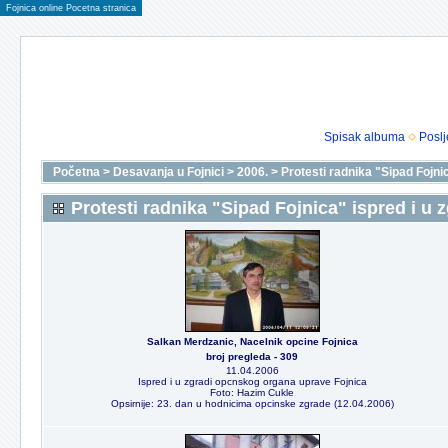
Fojnica online Pocetna stranica
Spisak albuma
Poslj
Početna
>
Desavanja u Fojnici
>
2006.
>
Protesti radnika "Sipad Fojni
Protesti radnika "Sipad Fojnica" ispred i u 
Salkan Merdzanic, Nacelnik opcine Fojnica
broj pregleda - 309
11.04.2006
Ispred i u zgradi opcnskog organa uprave Fojnica
Foto: Hazim Cukle
Opsirnije: 23. dan u hodnicima opcinske zgrade (12.04.2006)