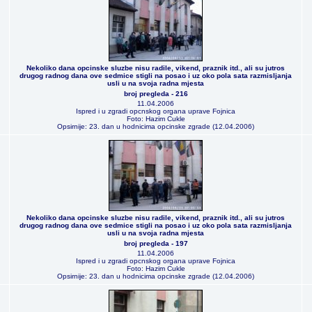
Nekoliko dana opcinske sluzbe nisu radile, vikend, praznik itd., ali su jutros
drugog radnog dana ove sedmice stigli na posao i uz oko pola sata razmisljanja
usli u na svoja radna mjesta
broj pregleda - 216
11.04.2006
Ispred i u zgradi opcnskog organa uprave Fojnica
Foto: Hazim Cukle
Opsirnije: 23. dan u hodnicima opcinske zgrade (12.04.2006)
Nekoliko dana opcinske sluzbe nisu radile, vikend, praznik itd., ali su jutros
drugog radnog dana ove sedmice stigli na posao i uz oko pola sata razmisljanja
usli u na svoja radna mjesta
broj pregleda - 197
11.04.2006
Ispred i u zgradi opcnskog organa uprave Fojnica
Foto: Hazim Cukle
Opsirnije: 23. dan u hodnicima opcinske zgrade (12.04.2006)