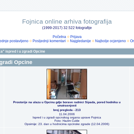
Fojnica online arhiva fotografija
(1999-2017) 32.522 fotografije
Početna
Prijava
ednje postavljeno
Posljednji komentari
Najgledanije
Najbolje ocjenjeno
Om
ca" ispred i u zgradi Opcine
zgradi Opcine
Prostorije na ulazu u Opcinu gdje borave radnici Sipada, pored hodnika u
unutrasnjosti
broj pregleda - 213
11.04.2006
Ispred i u zgradi opcnskog organa uprave Fojnica
Foto: Hazim Cukle
Opsirnije: 23. dan u hodnicima opcinske zgrade (12.04.2006)