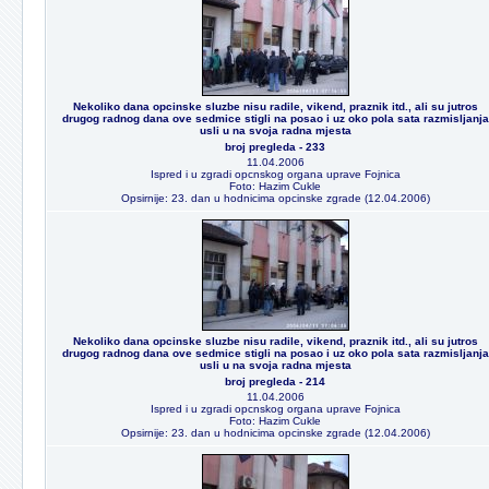
Nekoliko dana opcinske sluzbe nisu radile, vikend, praznik itd., ali su jutros
drugog radnog dana ove sedmice stigli na posao i uz oko pola sata razmisljanja
usli u na svoja radna mjesta
broj pregleda - 233
11.04.2006
Ispred i u zgradi opcnskog organa uprave Fojnica
Foto: Hazim Cukle
Opsirnije: 23. dan u hodnicima opcinske zgrade (12.04.2006)
Nekoliko dana opcinske sluzbe nisu radile, vikend, praznik itd., ali su jutros
drugog radnog dana ove sedmice stigli na posao i uz oko pola sata razmisljanja
usli u na svoja radna mjesta
broj pregleda - 214
11.04.2006
Ispred i u zgradi opcnskog organa uprave Fojnica
Foto: Hazim Cukle
Opsirnije: 23. dan u hodnicima opcinske zgrade (12.04.2006)