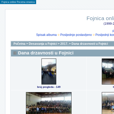
Fojnica online Pocetna stranica
Fojnica onl
(1999-2
P
Spisak albuma
Posljednje postavljeno
Posljednji ko
Početna
>
Desavanja u Fojnici
>
2017.
>
Dana drzavnosti u Fojnici
Dana drzavnosti u Fojnici
broj pregleda - 149