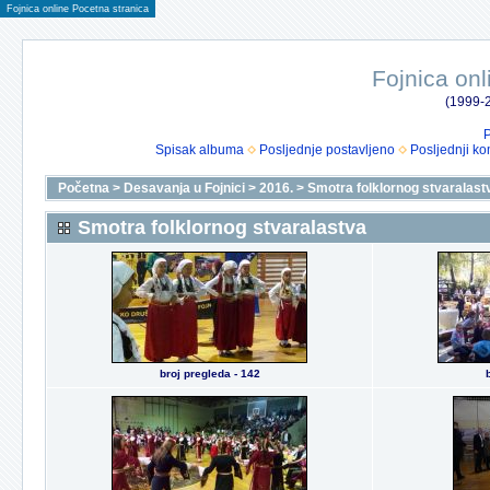
Fojnica online Pocetna stranica
Fojnica onl
(1999-2
P
Spisak albuma
Posljednje postavljeno
Posljednji ko
Početna
>
Desavanja u Fojnici
>
2016.
>
Smotra folklornog stvaralast
Smotra folklornog stvaralastva
broj pregleda - 142