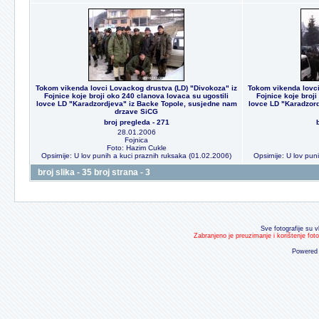
Tokom vikenda lovci Lovackog drustva (LD) "Divokoza" iz
Tokom vikenda lovci
Fojnice koje broji oko 240 clanova lovaca su ugostili
Fojnice koje broji
lovce LD "Karadzordjeva" iz Backe Topole, susjedne nam
lovce LD "Karadzord
drzave SiCG
broj pregleda - 271
28.01.2006
Fojnica
Foto: Hazim Cukle
Opsirnije: U lov punih a kuci praznih ruksaka (01.02.2006)
Opsirnije: U lov pu
broj slika - 35 broj strana - 3
Sve fotografije su v
Zabranjeno je preuzimanje i korištenje fot
Powered