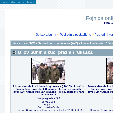
Fojnica online Pocetna stranica
Fojnica onl
(1999-2
P
Spisak albuma
Posljednje postavljeno
Posljednji ko
Početna
>
NVO - Nevladine organizacije (A-Z)
>
Lovacko drustvo "Div
U lov punih a kuci praznih ruksaka
Tokom vikenda lovci Lovackog drustva (LD) "Divokoza" iz
Tokom vikenda lovci
Fojnice koje broji oko 240 clanova lovaca su ugostili
Fojnice koje broji
lovce LD "Karadzordjeva" iz Backe Topole, susjedne nam
lovce LD "Karadzord
drzave SiCG
broj pregleda - 260
28.01.2006
Fojnica
Foto: Hazim Cukle
Opsirnije: U lov punih a kuci praznih ruksaka (01.02.2006)
Opsirnije: U lov pu