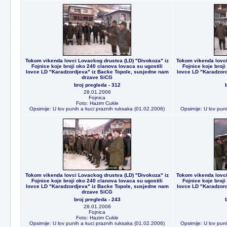
Tokom vikenda lovci Lovackog drustva (LD) "Divokoza" iz
Tokom vikenda lovci
Fojnice koje broji oko 240 clanova lovaca su ugostili
Fojnice koje broji
lovce LD "Karadzordjeva" iz Backe Topole, susjedne nam
lovce LD "Karadzord
drzave SiCG
broj pregleda - 312
28.01.2006
Fojnica
Foto: Hazim Cukle
Opsirnije: U lov punih a kuci praznih ruksaka (01.02.2006)
Opsirnije: U lov pu
Tokom vikenda lovci Lovackog drustva (LD) "Divokoza" iz
Tokom vikenda lovci
Fojnice koje broji oko 240 clanova lovaca su ugostili
Fojnice koje broji
lovce LD "Karadzordjeva" iz Backe Topole, susjedne nam
lovce LD "Karadzord
drzave SiCG
broj pregleda - 243
28.01.2006
Fojnica
Foto: Hazim Cukle
Opsirnije: U lov punih a kuci praznih ruksaka (01.02.2006)
Opsirnije: U lov pu