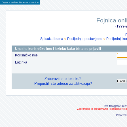
Fojnica online Pocetna stranica
Fojnica onl
(1999-2
P
Spisak albuma
Posljednje postavljeno
Posljednji ko
Unesite korisničko ime i lozinku kako biste se prijavili
Korisničko ime
Lozinka
Zaboravili ste lozinku?
U redu
Propustili ste adresu za aktivaciju?
Sve fotografije su v
Zabranjeno je preuzimanje i korištenje fot
Powered