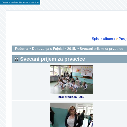
Fojnica online Pocetna stranica
Spisak albuma
Poslj
Početna
>
Desavanja u Fojnici
>
2015.
>
Svecani prijem za prvacice
Svecani prijem za prvacice
broj pregleda - 258