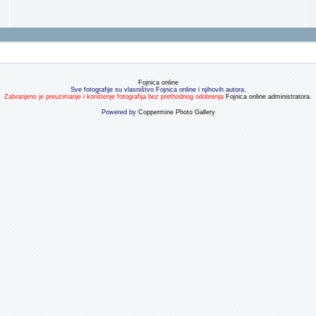
Fojnica online
Sve fotografije su vlasništvo Fojnica online i njihovih autora.
Zabranjeno je preuzimanje i korištenje fotografija bez prethodnog odobrenja
Fojnica online administratora
.
Powered by
Coppermine Photo Gallery