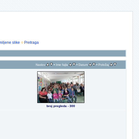
iljene slike
Pretraga
•
•
•
Naslov
Ime fajla
Datum
Položaj
broj pregleda - 300