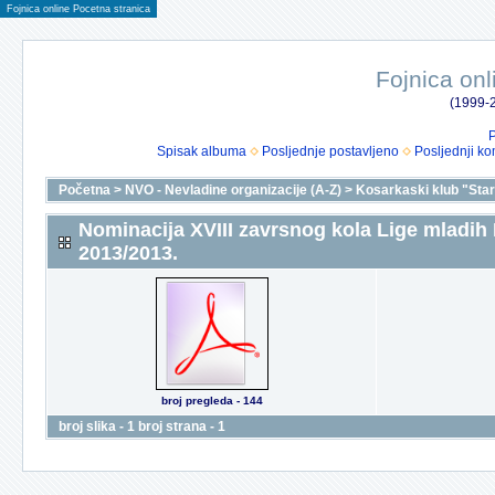
Fojnica online Pocetna stranica
Fojnica onl
(1999-2
P
Spisak albuma
Posljednje postavljeno
Posljednji ko
Početna
>
NVO - Nevladine organizacije (A-Z)
>
Kosarkaski klub "Star
Nominacija XVIII zavrsnog kola Lige mlad
2013/2013.
broj pregleda - 144
broj slika - 1 broj strana - 1