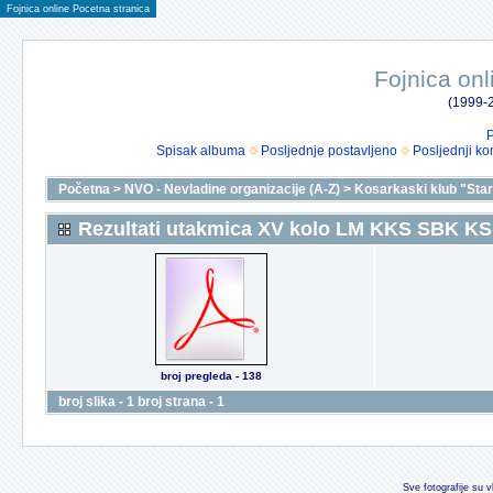
Fojnica online Pocetna stranica
Fojnica onl
(1999-2
P
Spisak albuma
Posljednje postavljeno
Posljednji ko
Početna
>
NVO - Nevladine organizacije (A-Z)
>
Kosarkaski klub "Star
Rezultati utakmica XV kolo LM KKS SBK K
broj pregleda - 138
broj slika - 1 broj strana - 1
Sve fotografije su v