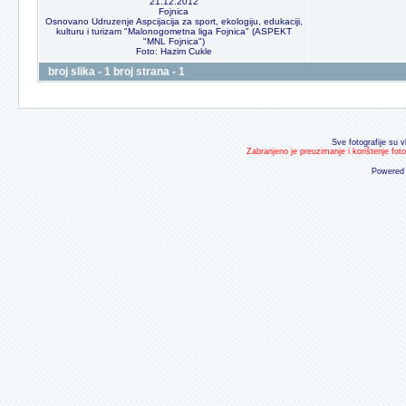
21.12.2012
Fojnica
Osnovano Udruzenje Aspcijacija za sport, ekologiju, edukaciji,
kulturu i turizam "Malonogometna liga Fojnica" (ASPEKT
"MNL Fojnica")
Foto: Hazim Cukle
broj slika - 1 broj strana - 1
Sve fotografije su v
Zabranjeno je preuzimanje i korištenje fot
Powered