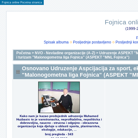
Fojnica online Pocetna stranica
Fojnica onl
(1999-2
P
Spisak albuma
Posljednje postavljeno
Posljednji ko
Početna
>
NVO - Nevladine organizacije (A-Z)
>
Udruzenje ASPEKT "M
i turizam "Malonogometna liga Fojnica" (ASPEKT "MNL Fojnica")
Osnovano Udruzenje Aspcijacija za sport, eko
"Malonogometna liga Fojnica" (ASPEKT "MN
Kako nam je kazao predsjednik udruzenja Muhamed
Huzbasic to je vanstranacka, neprofitabilna, nepoliticka i
dobrovoljna, naucno - strucna i odgojno - obrazovna
organizacija koja djeluje u oblasti sporta, planinarstva,
ekologije, edukacije, ...
broj pregleda - 343