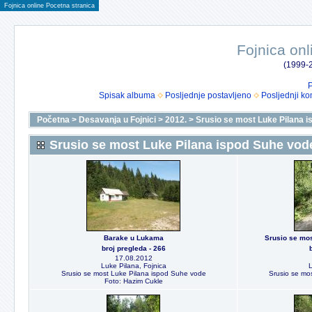
Fojnica online Pocetna stranica
Fojnica onl
(1999-2
P
Spisak albuma
Posljednje postavljeno
Posljednji ko
Početna
>
Desavanja u Fojnici
>
2012.
>
Srusio se most Luke Pilana 
Srusio se most Luke Pilana ispod Suhe vod
Barake u Lukama
Srusio se mos
broj pregleda - 266
17.08.2012
Luke Pilana, Fojnica
L
Srusio se most Luke Pilana ispod Suhe vode
Srusio se mo
Foto: Hazim Cukle