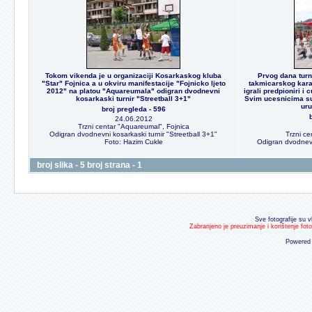
Tokom vikenda je u organizaciji Kosarkaskog kluba
Prvog dana turni
"Star" Fojnica a u okviru manifestacije "Fojnicko ljeto
takmicarskog karak
2012" na platou "Aquareumala" odigran dvodnevni
igrali predpioniri i
kosarkaski turnir "Streetball 3+1"
Svim ucesnicima su 
uru
broj pregleda - 596
24.06.2012
Trzni centar "Aquareumal", Fojnica
Odigran dvodnevni kosarkaski turnir "Streetball 3+1"
Trzni ce
Foto: Hazim Cukle
Odigran dvodnevni
broj slika - 5 broj strana - 1
Sve fotografije su v
Zabranjeno je preuzimanje i korištenje fot
Powered