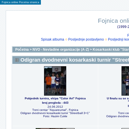
Fojnica online Pocetna stranica
Fojnica onl
(1999-2
P
Spisak albuma
Posljednje postavljeno
Posljednji ko
Početna
>
NVO - Nevladine organizacije (A-Z)
>
Kosarkaski klub "Star
Odigran dvodnevni kosarkaski turnir "Street
Pobjednik turnira, ekipa "Color Art" Fojnica
U finalu su se s
broj pregleda - 443
24.06.2012
Trzni centar "Aquareumal", Fojnica
Odigran dvodnevni kosarkaski turnir "Streetball 3+1"
Trzni ce
Foto: Hazim Cukle
Odigran dvodnevni