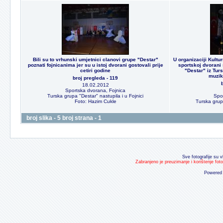
Bili su to vrhunski umjetnici clanovi grupe "Destar"
U organizaciji Kultu
poznati fojnicanima jer su u istoj dvorani gostovali prije
sportskoj dvorani 
cetiri godine
"Destar" iz Tur
muzik
broj pregleda - 119
18.02.2012
Sportska dvorana, Fojnica
Turska grupa "Destar" nastupila i u Fojnici
Spo
Foto: Hazim Cukle
Turska grupa
broj slika - 5 broj strana - 1
Sve fotografije su v
Zabranjeno je preuzimanje i korištenje fot
Powered