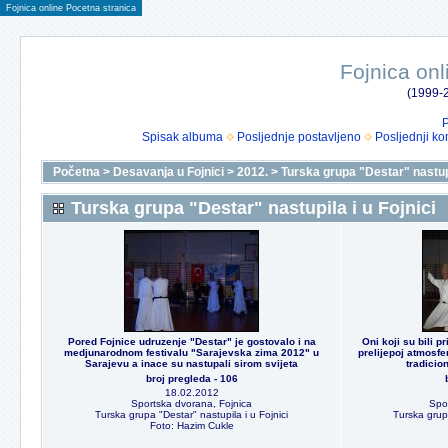
Fojnica online Pocetna stranica
Fojnica onl
(1999-2
P
Spisak albuma
Posljednje postavljeno
Posljednji ko
Početna
>
Desavanja u Fojnici
>
2012.
>
Turska grupa "Destar" nastupi
Turska grupa "Destar" nastupila i u Fojnici
Pored Fojnice udruzenje "Destar" je gostovalo i na
Oni koji su bili pr
medjunarodnom festivalu "Sarajevska zima 2012" u
prelijepoj atmosfe
Sarajevu a inace su nastupali sirom svijeta
tradicio
broj pregleda - 106
18.02.2012
Sportska dvorana, Fojnica
Spo
Turska grupa "Destar" nastupila i u Fojnici
Turska grupa
Foto: Hazim Cukle