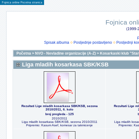
Fojnica online Pocetna stranica
Fojnica onl
(1999-2
P
Spisak albuma
Posljednje postavljeno
Posljednji ko
Početna
>
NVO - Nevladine organizacije (A-Z)
>
Kosarkaski klub "Star
Liga mladih kosarkasa SBK/KSB
Rezultati Lige mladih kosarkasa SBK/KSB, sezona
Rezultati Lige 
2010/2011, 6. kolo
broj pregleda - 125
2010/2011
Liga mladih kosarkasa SBK/KSB, sezona 2010/2011
Liga mladih kos
Pripremio: Kasum Asef, komesar za takmicenje
Pripremio: Ka