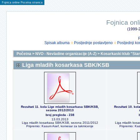
Fojnica online Pocetna stranica
Fojnica onl
(1999-2
P
Spisak albuma
Posljednje postavljeno
Posljednji ko
Početna
>
NVO - Nevladine organizacije (A-Z)
>
Kosarkaski klub "Star
Liga mladih kosarkasa SBK/KSB
Rezultati 11. kola Lige mladih kosarkasa SBK/KSB,
Rezultati 10. ko
sezona 2012/2013
broj pregleda - 238
13.03.2013
Liga mladih kosarkasa SBK/KSB, sezona 2011/2012
Liga mladih kos
Pripremio: Kasum Asef, komesar za takmicenje
Pripremio: Ka