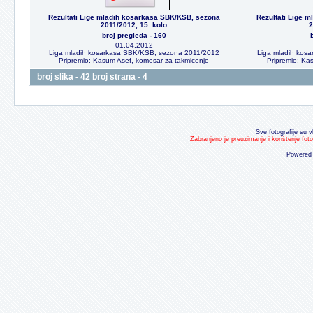
Rezultati Lige mladih kosarkasa SBK/KSB, sezona
Rezultati Lige 
2011/2012, 15. kolo
2
broj pregleda - 160
01.04.2012
Liga mladih kosarkasa SBK/KSB, sezona 2011/2012
Liga mladih kos
Pripremio: Kasum Asef, komesar za takmicenje
Pripremio: Ka
broj slika - 42 broj strana - 4
Sve fotografije su v
Zabranjeno je preuzimanje i korištenje fot
Powered