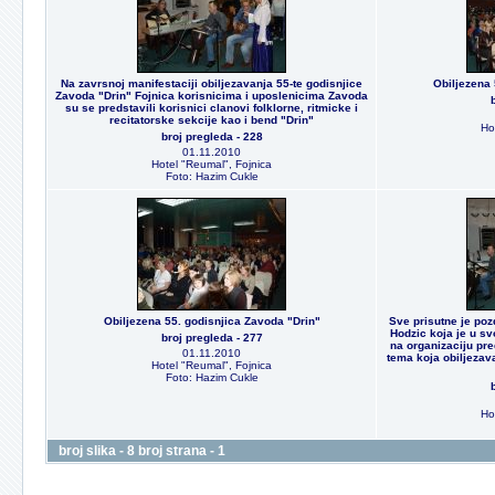
Na zavrsnoj manifestaciji obiljezavanja 55-te godisnjice
Obiljezena 
Zavoda "Drin" Fojnica korisnicima i uposlenicima Zavoda
su se predstavili korisnici clanovi folklorne, ritmicke i
recitatorske sekcije kao i bend "Drin"
Ho
broj pregleda - 228
01.11.2010
Hotel "Reumal", Fojnica
Foto: Hazim Cukle
Obiljezena 55. godisnjica Zavoda "Drin"
Sve prisutne je poz
Hodzic koja je u s
broj pregleda - 277
na organizaciju pr
01.11.2010
tema koja obiljezav
Hotel "Reumal", Fojnica
Foto: Hazim Cukle
Ho
broj slika - 8 broj strana - 1