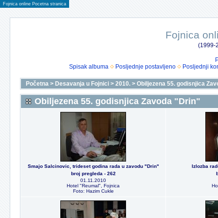
Fojnica online Pocetna stranica
Fojnica onl
(1999-2
P
Spisak albuma
Posljednje postavljeno
Posljednji ko
Početna
>
Desavanja u Fojnici
>
2010.
>
Obiljezena 55. godisnjica Zav
Obiljezena 55. godisnjica Zavoda "Drin"
Smajo Salcinovic, trideset godina rada u zavodu "Drin"
Izlozba ra
broj pregleda - 262
01.11.2010
Hotel "Reumal", Fojnica
Ho
Foto: Hazim Cukle