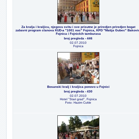
Za kralja i kraljicu, njegovu svitu i sve prisutne je priredjen priredjen bogat
zabavni program clanova KUD-a "1001 noc" Fojnica, KPD "Matija Gubec" Bakovi
Fojnica i Fojnickih tamburasa
broj pregleda - 446
02.07.2010
Fojnica
Bosanski kralj i kraljica ponovo u Fojnici
broj pregleda - 430
02.07.2010
Hotel "Stari grad", Fojnica
Foto: Hazim Cukle