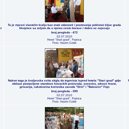
Tu je mjesni vlastelin kralju kao znak odanosti i postovanja poklonio kljuc grada
ci
Hvojnice sa zeljom da u njemu cesto borave i dobro se osjecaju
broj pregleda - 472
02.07.2010
Hotel "Stari grad", Fojnica
Foto: Hazim Cukle
Nakon toga je kraljevska svita stigla do trgovista ispred hotela "Stari grad" gdje
obilaze postavljene standove kovackih proizvoda, suvenira, zdrave hrane,
grncarija, rukotvorina korisnika zavoda "Drin" i "Bakovici" Fojn
broj pregleda - 399
02.07.2010
Hotel "Stari grad", Fojnica
Foto: Hazim Cukle