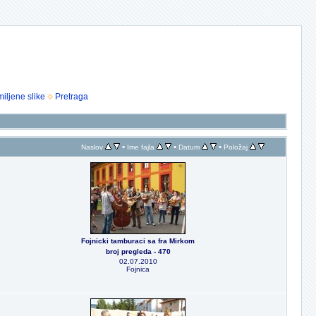
iljene slike
Pretraga
•
•
•
Naslov
Ime fajla
Datum
Položaj
Fojnicki tamburaci sa fra Mirkom
broj pregleda - 470
02.07.2010
Fojnica