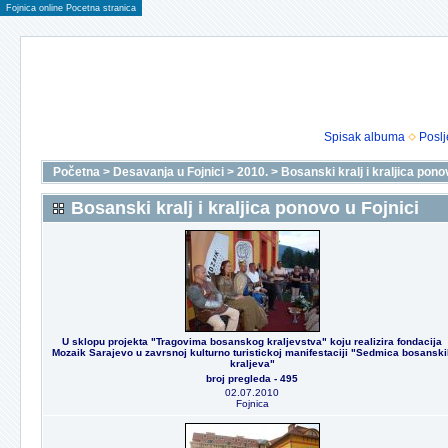
Fojnica online Pocetna stranica
Spisak albuma
Poslj
Početna
>
Desavanja u Fojnici
>
2010.
>
Bosanski kralj i kraljica pono
Bosanski kralj i kraljica ponovo u Fojnici
U sklopu projekta "Tragovima bosanskog kraljevstva" koju realizira fondacija
Mozaik Sarajevo u zavrsnoj kulturno turistickoj manifestaciji "Sedmica bosanski
kraljeva"
broj pregleda - 495
02.07.2010
Fojnica