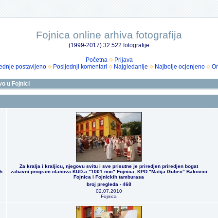
Fojnica online arhiva fotografija
(1999-2017) 32.522 fotografije
Početna
Prijava
ednje postavljeno
Posljednji komentari
Najgledanije
Najbolje ocjenjeno
Om
vo u Fojnici
Za kralja i kraljicu, njegovu svitu i sve prisutne je priredjen priredjen bogat
h
zabavni program clanova KUD-a "1001 noc" Fojnica, KPD "Matija Gubec" Bakovici
Fojnica i Fojnickih tamburasa
broj pregleda - 468
02.07.2010
Fojnica