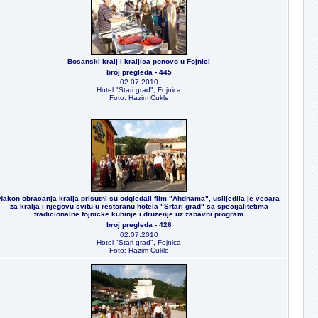
Bosanski kralj i kraljica ponovo u Fojnici
broj pregleda - 445
02.07.2010
Hotel "Stari grad", Fojnica
Foto: Hazim Cukle
Nakon obracanja kralja prisutni su odgledali film "Ahdnama", uslijedila je vecara
za kralja i njegovu svitu u restoranu hotela "Srtari grad" sa specijalitetima
tradicionalne fojnicke kuhinje i druzenje uz zabavni program
broj pregleda - 426
02.07.2010
Hotel "Stari grad", Fojnica
Foto: Hazim Cukle