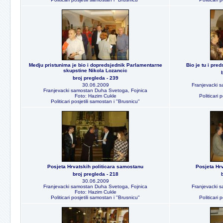
Medju pristunima je bio i dopredsjednik Parlamentarne
Bio je tu i pre
skupstine Nikola Lozancic
broj pregleda - 239
30.06.2009
Franjevacki 
Franjevacki samostan Duha Svetoga, Fojnica
Foto: Hazim Cukle
Politicari 
Politicari posjetili samostan i "Brusnicu"
Posjeta Hrvatskih politicara samostanu
Posjeta Hr
broj pregleda - 218
30.06.2009
Franjevacki samostan Duha Svetoga, Fojnica
Franjevacki 
Foto: Hazim Cukle
Politicari posjetili samostan i "Brusnicu"
Politicari 