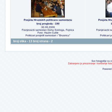
Posjeta Hrvatskih politicara samostanu
Posjeta Hr
broj pregleda - 190
30.06.2009
Franjevacki samostan Duha Svetoga, Fojnica
Franjevacki 
Foto: Hazim Cukle
Politicari posjetili samostan i "Brusnicu"
Politicari 
broj slika - 13 broj strana - 2
Sve fotografije su v
Zabranjeno je preuzimanje i korištenje fot
Powered