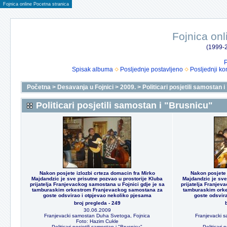
Fojnica online Pocetna stranica
Fojnica onl
(1999-2
P
Spisak albuma
Posljednje postavljeno
Posljednji ko
Početna
>
Desavanja u Fojnici
>
2009.
>
Politicari posjetili samostan 
Politicari posjetili samostan i "Brusnicu"
Nakon posjete izlozbi crteza domacin fra Mirko
Nakon posjete 
Majdandzic je sve prisutne pozvao u prostorije Kluba
Majdandzic je sve
prijatelja Franjevackog samostana u Fojnici gdje je sa
prijatelja Franjev
tamburaskim orkestrom Franjevackog samostana za
tamburaskim ork
goste odsvirao i otpjevao nekoliko pjesama
goste odsvir
broj pregleda - 249
30.06.2009
Franjevacki samostan Duha Svetoga, Fojnica
Franjevacki 
Foto: Hazim Cukle
Politicari posjetili samostan i "Brusnicu"
Politicari 