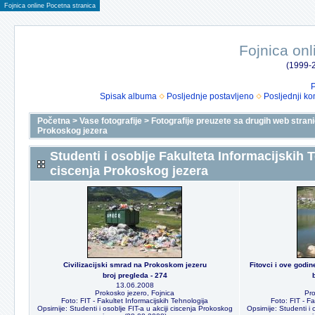
Fojnica online Pocetna stranica
Fojnica onl
(1999-2
P
Spisak albuma
Posljednje postavljeno
Posljednji ko
Početna
>
Vase fotografije
>
Fotografije preuzete sa drugih web stran
Prokoskog jezera
Studenti i osoblje Fakulteta Informacijskih T
ciscenja Prokoskog jezera
Civilizacijski smrad na Prokoskom jezeru
Fitovci i ove godin
broj pregleda - 274
13.06.2008
Prokosko jezero, Fojnica
Pro
Foto: FIT - Fakultet Informacijskih Tehnologija
Foto: FIT - Fa
Opsirnije: Studenti i osoblje FIT-a u akciji ciscenja Prokoskog
Opsirnije: Studenti i 