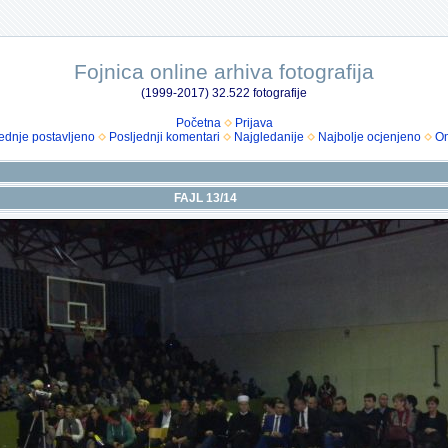
Fojnica online arhiva fotografija
(1999-2017) 32.522 fotografije
Početna
Prijava
ednje postavljeno
Posljednji komentari
Najgledanije
Najbolje ocjenjeno
Om
FAJL 13/14