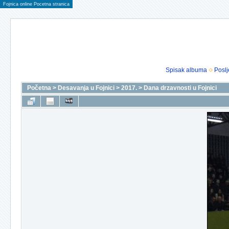
Fojnica online Pocetna stranica
Spisak albuma
Poslj
Početna
>
Desavanja u Fojnici
>
2017.
>
Dana drzavnosti u Fojnici