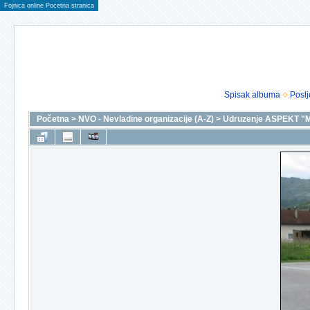
Fojnica online Pocetna stranica
Spisak albuma
Poslj
Početna
>
NVO - Nevladine organizacije (A-Z)
>
Udruzenje ASPEKT "M