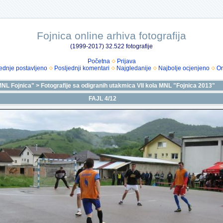
Fojnica online arhiva fotografija
(1999-2017) 32.522 fotografije
Početna
Prijava
ednje postavljeno
Posljednji komentari
Najgledanije
Najbolje ocjenjeno
Om
NL Fojnica"
>
Fotografije sa odigranih utakmica VII kola MNL "Fojnica 2013"
FAJL 4/12