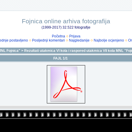
Fojnica online arhiva fotografija
(1999-2017) 32.522 fotografije
Početna
Prijava
ednje postavljeno
Posljednji komentari
Najgledanije
Najbolje ocjenjeno
Om
NL Fojnica"
>
Rezultati utakmica VI kola i raspored utakmica VII kola MNL "Fo
FAJL 1/1