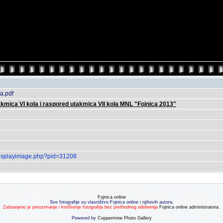
a.pdf
akmica VI kola i raspored utakmica VII kola MNL "Fojnica 2013"
o/displayimage.php?pid=31208
Fojnica online
Sve fotografije su vlasništvo Fojnica online i njihovih autora.
Zabranjeno je preuzimanje i korištenje fotografija bez prethodnog odobrenja
Fojnica online administratora
.
Powered by
Coppermine Photo Gallery