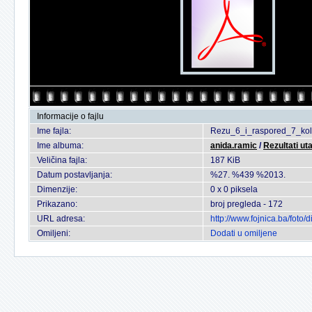
Informacije o fajlu
Ime fajla:
Rezu_6_i_raspored_7_kol
Ime albuma:
anida.ramic
/
Rezultati ut
Veličina fajla:
187 KiB
Datum postavljanja:
%27. %439 %2013.
Dimenzije:
0 x 0 piksela
Prikazano:
broj pregleda - 172
URL adresa:
http://www.fojnica.ba/fot
Omiljeni:
Dodati u omiljene