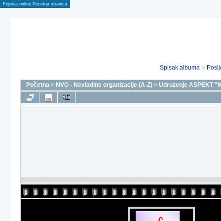
Fojnica online Pocetna stranica
Spisak albuma
Poslj
Početna
>
NVO - Nevladine organizacije (A-Z)
>
Udruzenje ASPEKT "M