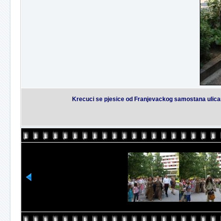
Krecuci se pjesice od Franjevackog samostana ulicam