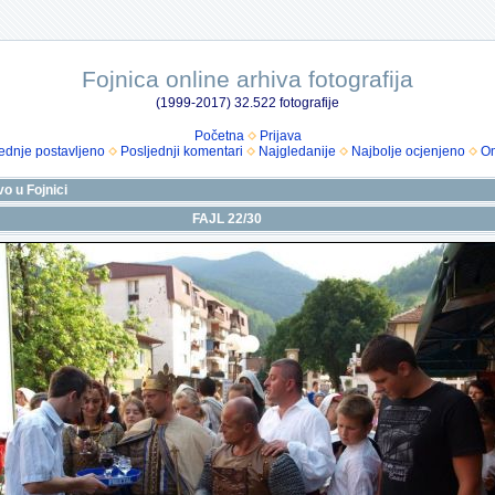
Fojnica online arhiva fotografija
(1999-2017) 32.522 fotografije
Početna
Prijava
ednje postavljeno
Posljednji komentari
Najgledanije
Najbolje ocjenjeno
Om
vo u Fojnici
FAJL 22/30