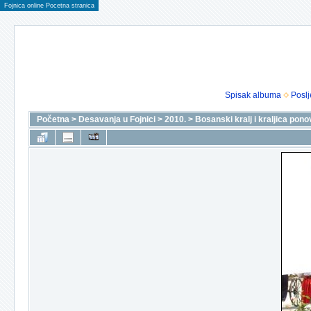
Fojnica online Pocetna stranica
Spisak albuma
Poslj
Početna
>
Desavanja u Fojnici
>
2010.
>
Bosanski kralj i kraljica pono