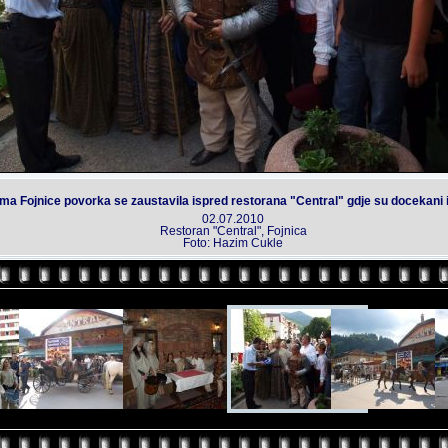
a Fojnice povorka se zaustavila ispred restorana "Central" gdje su docekani i
02.07.2010
Restoran "Central", Fojnica
Foto: Hazim Cukle