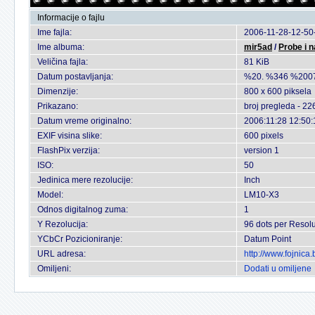
Informacije o fajlu
Ime fajla:
2006-11-28-12-50
Ime albuma:
mir5ad
/
Probe i 
Veličina fajla:
81 KiB
Datum postavljanja:
%20. %346 %200
Dimenzije:
800 x 600 piksela
Prikazano:
broj pregleda - 22
Datum vreme originalno:
2006:11:28 12:50:
EXIF visina slike:
600 pixels
FlashPix verzija:
version 1
ISO:
50
Jedinica mere rezolucije:
Inch
Model:
LM10-X3
Odnos digitalnog zuma:
1
Y Rezolucija:
96 dots per Resolu
YCbCr Pozicioniranje:
Datum Point
URL adresa:
http://www.fojnic
Omiljeni:
Dodati u omiljene