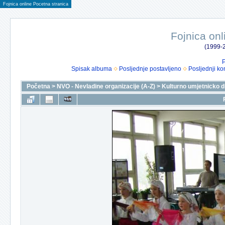
Fojnica online Pocetna stranica
Fojnica onl
(1999-2
P
Spisak albuma
Posljednje postavljeno
Posljednji ko
Početna
>
NVO - Nevladine organizacije (A-Z)
>
Kulturno umjetnicko 