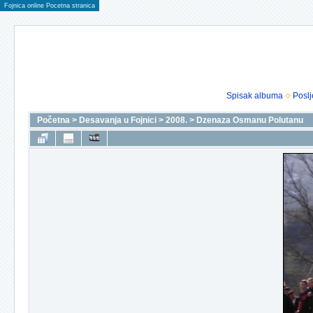
Fojnica online Pocetna stranica
Spisak albuma
Poslj
Početna
>
Desavanja u Fojnici
>
2008.
>
Dzenaza Osmanu Polutanu