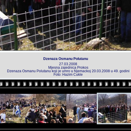
Dzenaza Osmanu Polutanu
27.03.2008
Mjesna zajednica Prokos
Dzenaza Osmanu Polutanu koji je umro u Njemackoj 20.03.2008 u 49. godini
Foto: Hazim Cukle