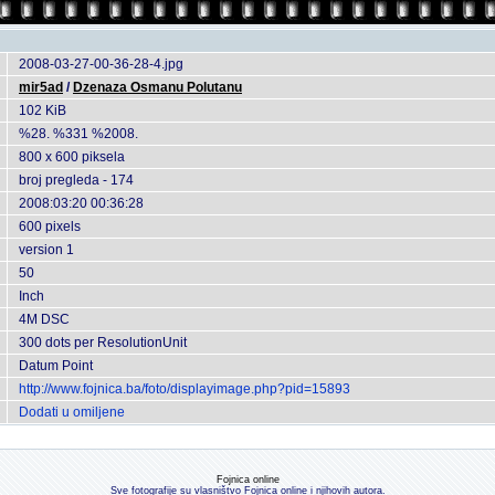
2008-03-27-00-36-28-4.jpg
mir5ad
/
Dzenaza Osmanu Polutanu
102 KiB
%28. %331 %2008.
800 x 600 piksela
broj pregleda - 174
2008:03:20 00:36:28
600 pixels
version 1
50
Inch
4M DSC
300 dots per ResolutionUnit
Datum Point
http://www.fojnica.ba/foto/displayimage.php?pid=15893
Dodati u omiljene
Fojnica online
Sve fotografije su vlasništvo Fojnica online i njihovih autora.