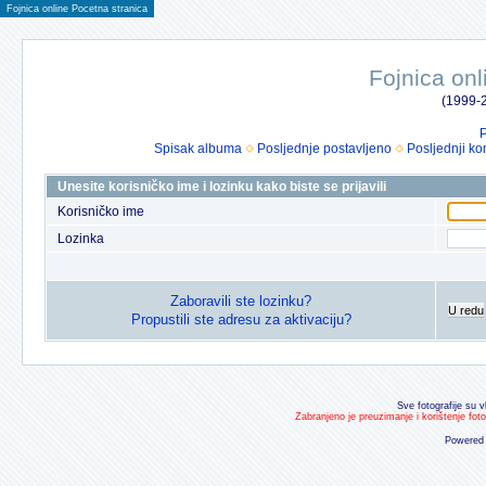
Fojnica online Pocetna stranica
Fojnica onl
(1999-2
P
Spisak albuma
Posljednje postavljeno
Posljednji ko
Unesite korisničko ime i lozinku kako biste se prijavili
Korisničko ime
Lozinka
Zaboravili ste lozinku?
U redu
Propustili ste adresu za aktivaciju?
Sve fotografije su v
Zabranjeno je preuzimanje i korištenje fot
Powered