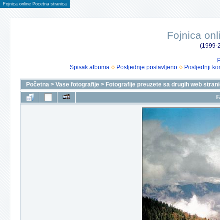
Fojnica online Pocetna stranica
Fojnica onl
(1999-2
P
Spisak albuma
Posljednje postavljeno
Posljednji ko
Početna
>
Vase fotografije
>
Fotografije preuzete sa drugih web stran
F