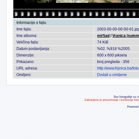
Informacije o fajlu
Ime fajla:
2003-00-00-00-00-01.jp
Ime albuma:
mir5ad
/
Vranica (summi
Veličina fajla:
74 KiB
Datum postavljanja:
%02. %918 %2005.
Dimenzije:
600 x 600 piksela
Prikazano:
broj pregleda - 356
URL adresa:
http://www.fojnica.ba/f
Omiljeni:
Dodati u omiljene
Sve fotografije su v
Zabranjeno je preuzimanje i korištenje fot
Powered