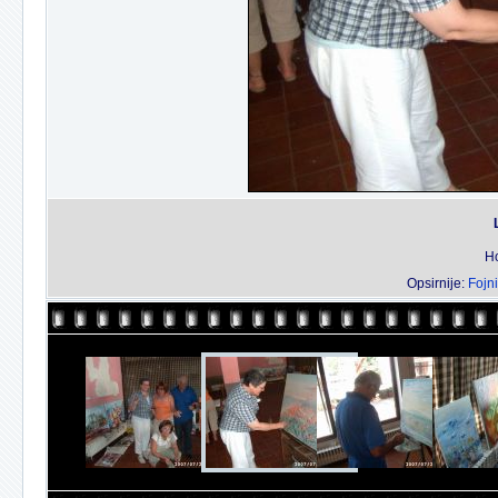
Ho
Opsirnije:
Fojni