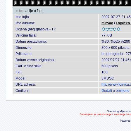
Informacije o fajlu
Ime fajla:
2007-07-27-21-45
Ime albuma:
mir5ad
/
Fojnicko 
Ocjena (broj glasova - 1):
Veličina fajla:
77 KiB
Datum postavljanja:
%30. %525 %200
Dimenzije:
800 x 600 piksela
Prikazano:
broj pregleda - 27
Datum vreme originalno:
2007/07/27 21:45
EXIF visina slike:
600 pixels
ISO:
100
Model:
3MDSC
URL adresa:
http://www.fojnic
Omiljeni:
Dodati u omiljene
Sve fotografije su v
Zabranjeno je preuzimanje i korištenje fot
Powered