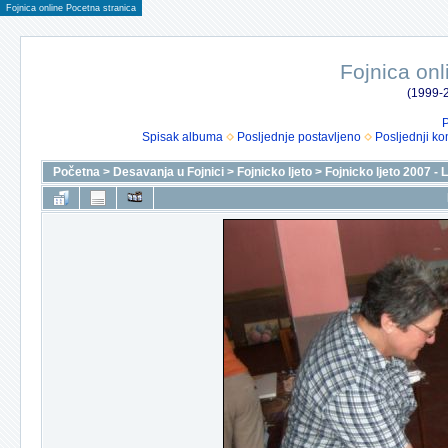
Fojnica online Pocetna stranica
Fojnica onl
(1999-2
P
Spisak albuma
Posljednje postavljeno
Posljednji ko
Početna
>
Desavanja u Fojnici
>
Fojnicko ljeto
>
Fojnicko ljeto 2007 - 