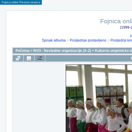
Fojnica online Pocetna stranica
Fojnica onl
(1999-2
P
Spisak albuma
Posljednje postavljeno
Posljednji ko
Početna
>
NVO - Nevladine organizacije (A-Z)
>
Kulturno umjetnicko 