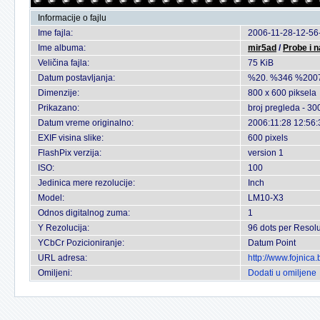
Informacije o fajlu
Ime fajla:
2006-11-28-12-56
Ime albuma:
mir5ad
/
Probe i 
Veličina fajla:
75 KiB
Datum postavljanja:
%20. %346 %200
Dimenzije:
800 x 600 piksela
Prikazano:
broj pregleda - 30
Datum vreme originalno:
2006:11:28 12:56:
EXIF visina slike:
600 pixels
FlashPix verzija:
version 1
ISO:
100
Jedinica mere rezolucije:
Inch
Model:
LM10-X3
Odnos digitalnog zuma:
1
Y Rezolucija:
96 dots per Resolu
YCbCr Pozicioniranje:
Datum Point
URL adresa:
http://www.fojnic
Omiljeni:
Dodati u omiljene