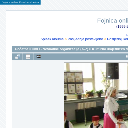
Fojnica online Pocetna stranica
Fojnica onl
(1999-2
P
Spisak albuma
Posljednje postavljeno
Posljednji ko
Početna
>
NVO - Nevladine organizacije (A-Z)
>
Kulturno umjetnicko 
F