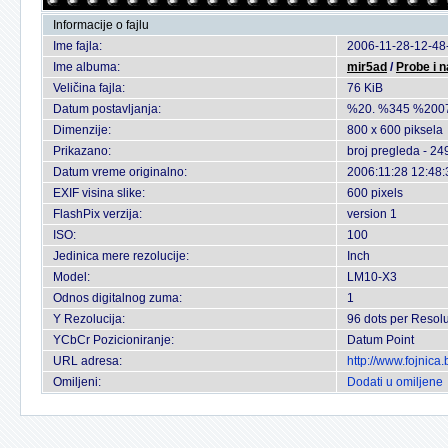
Informacije o fajlu
Ime fajla:
2006-11-28-12-48
Ime albuma:
mir5ad
/
Probe i 
Veličina fajla:
76 KiB
Datum postavljanja:
%20. %345 %200
Dimenzije:
800 x 600 piksela
Prikazano:
broj pregleda - 24
Datum vreme originalno:
2006:11:28 12:48:
EXIF visina slike:
600 pixels
FlashPix verzija:
version 1
ISO:
100
Jedinica mere rezolucije:
Inch
Model:
LM10-X3
Odnos digitalnog zuma:
1
Y Rezolucija:
96 dots per Resolu
YCbCr Pozicioniranje:
Datum Point
URL adresa:
http://www.fojnic
Omiljeni:
Dodati u omiljene